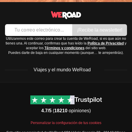
¡Recibe la newsletter!
Utilizaremos este correo para crear tu cuenta de WeRoad, si es que aún no
tienes una. Al continuar, confirmas que has leído la
Política de Privacidad
y
aceptar los
Términos y condiciones
del sitio web.
Puedes darte de baja en cualquier momento (aunque… te arrepentirás).
Viajes y el mundo WeRoad
Destinos
Info útil & Ayuda
América del Norte
Contacto
Latinoamérica
FAQs
4.7/5
(
18210
opiniones)
África
Términos y condiciones
Oriente Medio
Condiciones generales
Personalizar la configuración de tus cookies
Asia
Política de cancelación