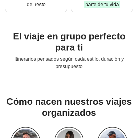
del resto
parte de tu vida
El viaje en grupo perfecto
para ti
Ideales para tu primer
Itinerarios pensados según cada estilo, duración y
WeRoad
V
presupuesto
Desde 299 €
Cómo nacen nuestros viajes
organizados