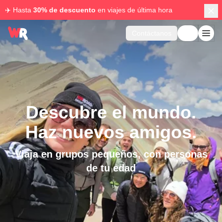
✈️ Hasta
30% de descuento
en viajes de última hora
Contáctanos
Descubre el mundo.
Haz nuevos amigos.
Viaja en grupos pequeños, con personas
de tu edad