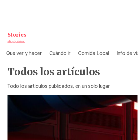
Saltar
al
contenido
Stories
A blog by WeRoad
Que ver y hacer
Cuándo ir
Comida Local
Info de via
Todos los artículos
Todo los artículos publicados, en un solo lugar