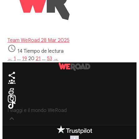
Team WeRoad
28 Mar 2025
14 Tiempo de lectura
←
1
…
19
20
21
…
53
→
I viaggi e il mondo WeRoad
Destinos
Info útil & Ayuda