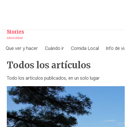
Saltar
al
contenido
Stories
A blog by WeRoad
Que ver y hacer
Cuándo ir
Comida Local
Info de via
Todos los artículos
Todo los artículos publicados, en un solo lugar