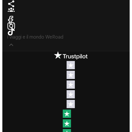
I viaggi e il mondo WeRoad
Destinos
Info útil & Ayuda
América del
Contacto
Norte
FAQs
Latinoamérica
Términos y
África
condiciones
Oriente
Condiciones
Medio
generales
Asia
Política de
cancelación