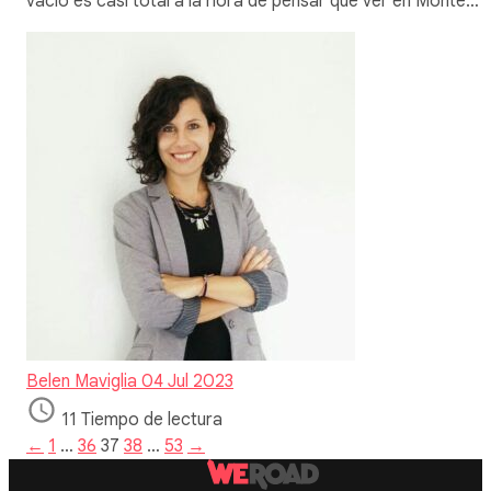
vacío es casi total a la hora de pensar qué ver en Monte…
Belen Maviglia
04 Jul 2023
11 Tiempo de lectura
←
1
…
36
37
38
…
53
→