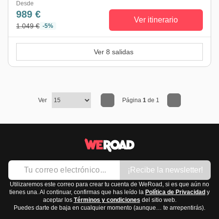
Desde
989 €
Ver itinerario
1.049 €
-5%
Ver 8 salidas
Ver
Página
1
de 1
¡Recibe la newsletter!
Utilizaremos este correo para crear tu cuenta de WeRoad, si es que aún no
tienes una. Al continuar, confirmas que has leído la
Política de Privacidad
y
aceptar los
Términos y condiciones
del sitio web.
Puedes darte de baja en cualquier momento (aunque… te arrepentirás).