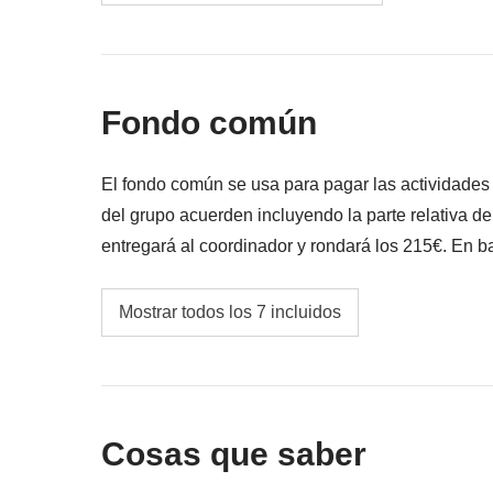
Todos los extra que quieras comprar y que c
Todo lo que no se menciona en la sección "Q
Fondo común
El fondo común se usa para pagar las actividade
del grupo acuerden incluyendo la parte relativa d
entregará al coordinador y rondará los 215€. En ba
variar y podría ser necesario incrementarlo, en cua
Guía local especializada durante todo el itine
Mostrar todos los 7 incluidos
Gasolina, peajes, aparcamientos
Tour en barco a Krorez y Kakome
Cosas que saber
Ticket Porto Palermo Castle