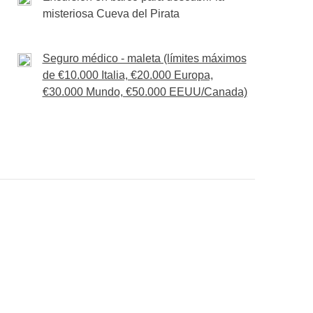
por la UNESCO
gracias a su
arquitectura
misteriosa Cueva del Pirata
remos entre sus
callejuelas
y su atmósfera
en un restaurante local, con
sabores
Seguro médico - maleta (límites máximos
orámicas
.
de €10.000 Italia, €20.000 Europa,
prendemos el camino de regreso a
Tirana
para
€30.000 Mundo, €50.000 EEUU/Canada)
l
último brindis
para celebrar las aventuras
a vida con
música
,
cócteles
y una energía
. Terminamos nuestro viaje en grande, con la
ble.
 alojamiento
 y peajes
icado