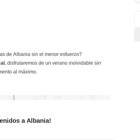
yas de Albania sin el menor esfuerzo?
cal
, disfrutaremos de un verano inolvidable sin
omento al máximo.
osa entre los jóvenes por sus
beach clubs con
subiremos a un barco para explorar la
Pirate’s Cave
s más impresionantes del país.
anda
, donde nos espera otro día de barco para
enidos a Albania!
orez y Kakome
. Playas secretas, aguas turquesas
rfectas para desconectar y disfrutar del mar en su