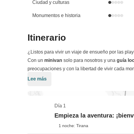
Ciudad y culturas
Monumentos e historia
Itinerario
¿Listos para vivir un viaje de ensueño por las pla
Con un
minivan
solo para nosotros y una
guía lo
preocupaciones y con la libertad de vivir cada m
Lee más
Empezamos en
Dhërmi
, la perla de Albania, fam
música hasta la puesta de sol
. Desde allí, nos 
y relajarnos en la mítica playa de
Gjipe
, una de la
Día 1
Seguimos nuestro road trip por la costa hacia
Sar
Empieza la aventura: ¡bienv
descubrir dos auténticos paraísos escondidos:
Kr
1 noche: Tirana
y arena dorada que parecen sacadas del Caribe, pe