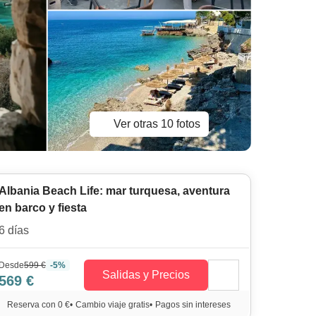
Ver otras 10 fotos
Albania Beach Life: mar turquesa, aventura
en barco y fiesta
6 días
Desde
599 €
-5%
Salidas y Precios
569 €
Reserva con 0 €
•
Cambio viaje gratis
•
Pagos sin intereses