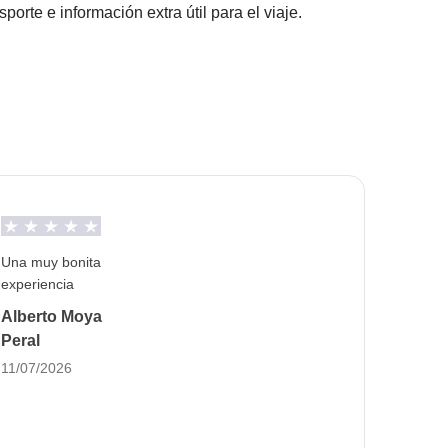
rte e información extra útil para el viaje.
antes acuerden hacer y la parte relativa del
tida (doble, twin, triple o cuádruple, según
dividual no está disponible para este viaje. Ten en
contar con cama matrimonial compartida entre
Una muy bonita
ófer: no tendremos que conducir en ningún
experiencia
Alberto Moya
Peral
11/07/2026