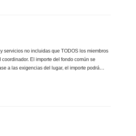
onsigas meter en la mochila
ué está incluido"
s y servicios no incluidas que TODOS los miembros
el coordinador. El importe del fondo común se
se a las exigencias del lugar, el importe podrá
lquier caso se devolverá el restante no utilizado.
rario