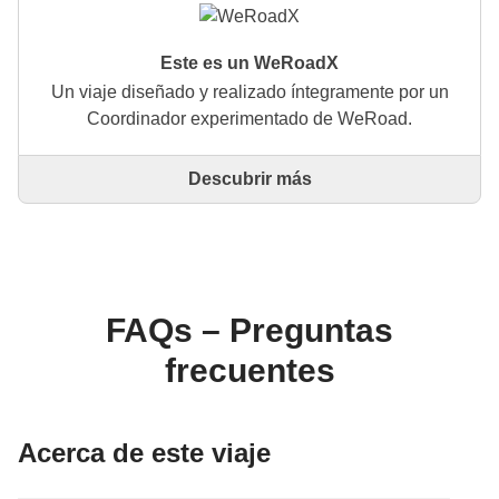
Este es un WeRoadX
Un viaje diseñado y realizado íntegramente por un
Coordinador experimentado de WeRoad.
Descubrir más
Este es un viaje diseñado y realizado íntegramente
por un Coordinador experimentado de WeRoad. El
Coordinador se encarga de todo el viaje: desde la
definición del itinerario hasta la selección del
alojamiento y las experiencias in situ. A través de
WeRoad puedes reservar el viaje y gestionarlo en tu
FAQs – Preguntas
área personal, como cualquier otro WeRoad.
frecuentes
Acerca de este viaje