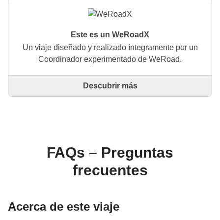
Este es un WeRoadX
Un viaje diseñado y realizado íntegramente por un
Coordinador experimentado de WeRoad.
Descubrir más
Este es un viaje diseñado y realizado íntegramente
por un Coordinador experimentado de WeRoad. El
Coordinador se encarga de todo el viaje: desde la
definición del itinerario hasta la selección del
alojamiento y las experiencias in situ. A través de
WeRoad puedes reservar el viaje y gestionarlo en tu
FAQs – Preguntas
área personal, como cualquier otro WeRoad.
frecuentes
Acerca de este viaje