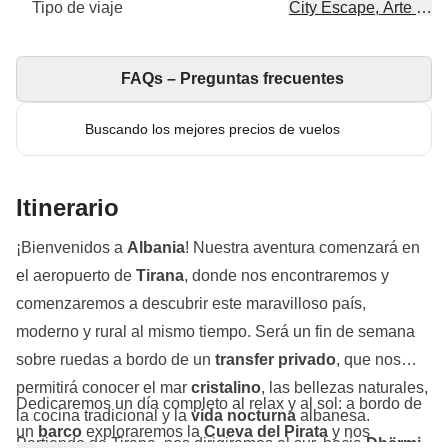
Tipo de viaje
City Escape, Arte & cul
FAQs – Preguntas frecuentes
Buscando los mejores precios de vuelos
Itinerario
¡Bienvenidos a
Albania
! Nuestra aventura comenzará en
el aeropuerto de
Tirana
, donde nos encontraremos y
comenzaremos a descubrir este maravilloso país,
moderno y rural al mismo tiempo. Será un fin de semana
sobre ruedas a bordo de un
transfer privado
, que nos
permitirá conocer el mar
cristalino
, las bellezas naturales,
Dedicaremos un día completo al relax y al sol: a bordo de
la cocina tradicional y la
vida nocturna
albanesa.
un
barco
exploraremos la
Cueva del Pirata
y nos
Partiendo de Tirana, nos dirigiremos al sur, hacia
Dhërmi
.