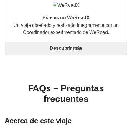
Este es un WeRoadX
Un viaje diseñado y realizado íntegramente por un
Coordinador experimentado de WeRoad.
Descubrir más
Este es un viaje diseñado y realizado íntegramente
por un Coordinador experimentado de WeRoad. El
Coordinador se encarga de todo el viaje: desde la
definición del itinerario hasta la selección del
alojamiento y las experiencias in situ. A través de
WeRoad puedes reservar el viaje y gestionarlo en tu
FAQs – Preguntas
área personal, como cualquier otro WeRoad.
frecuentes
Acerca de este viaje