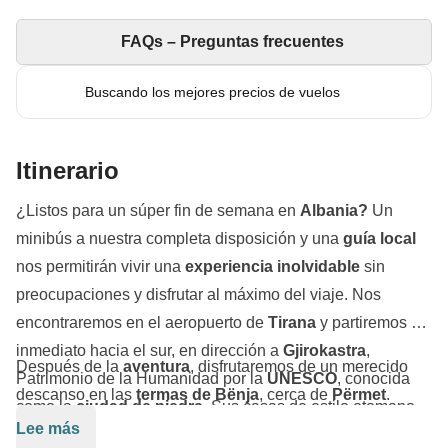
FAQs – Preguntas frecuentes
Buscando los mejores precios de vuelos
Itinerario
¿Listos para un súper fin de semana en
Albania?
Un
minibús a nuestra completa disposición y una
guía local
nos permitirán vivir una
experiencia inolvidable
sin
preocupaciones y disfrutar al máximo del viaje. Nos
encontraremos en el aeropuerto de
Tirana
y partiremos de
inmediato hacia el sur, en dirección a
Gjirokastra
,
Después de la
aventura
, disfrutaremos de un merecido
Patrimonio de la Humanidad por la
UNESCO
, conocida
descanso en las
termas de Bënja
, cerca de
Përmet
.
como la
ciudad de piedra
. Sus casas de estilo otomano
Aguas cálidas
y
paisajes impresionantes
nos
Lee más
nos transportarán al pasado. Pasearemos por sus calles