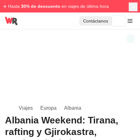
✈️ Hasta
30% de descuento
en viajes de última hora
Contáctanos
Viajes
Europa
Albania
Albania Weekend: Tirana,
rafting y Gjirokastra,