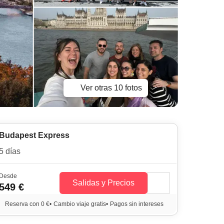
Ver otras 10 fotos
Budapest Express
5 días
Desde
Salidas y Precios
549 €
Reserva con 0 €
•
Cambio viaje gratis
•
Pagos sin intereses