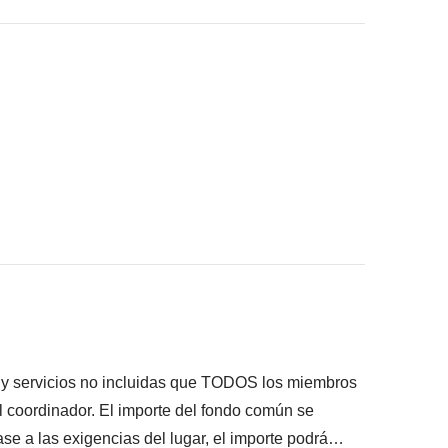
onsigas meter en la mochila
ué está incluido"
s y servicios no incluidas que TODOS los miembros
el coordinador. El importe del fondo común se
se a las exigencias del lugar, el importe podrá