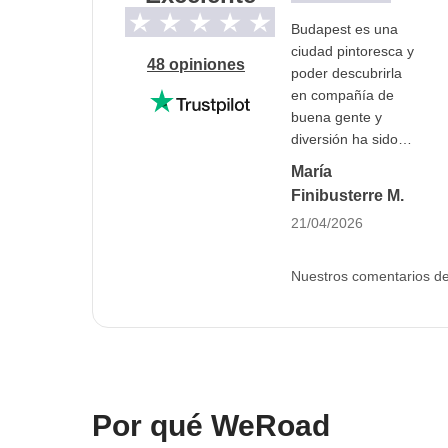
Budapest es una
Info sobre habitaciones privadas
ciudad pintoresca y
Ver todos los detalles
48 opiniones
poder descubrirla
en compañía de
buena gente y
diversión ha sido
maravilloso.
María
Finibusterre M.
21/04/2026
Nuestros comentarios de 
Por qué WeRoad