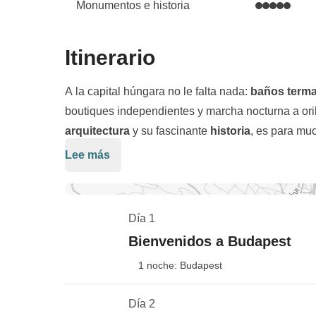
Monumentos e historia
Itinerario
A la capital húngara no le falta nada:
baños terma
boutiques independientes y marcha nocturna a ori
arquitectura
y su fascinante
historia
, es para mu
mundo, también por el río que la divide en dos, B
Lee más
En este viaje de cinco días intentaremos descubrir
llena de colinas y bosques y dominada por el espe
asegurándonos riquísimas experiencias gastronómi
barrios ‘señoriales’ y de clase alta, mientras
Pest
e
desde lo más alto y y obviamente sin perder una v
población y de la vida urbana.
Día 1
ciudad!
Bienvenidos a Budapest
1 noche: Budapest
Día 2
Check-in