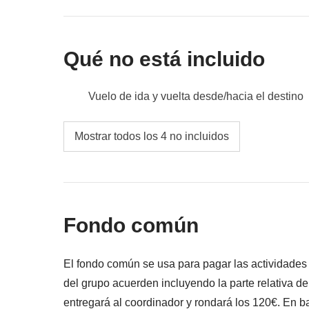
Qué no está incluido
Vuelo de ida y vuelta desde/hacia el destino
Comidas y bebidas donde no esté indicado
Mostrar todos los 4 no incluidos
Todos los extra que quieras comprar y que c
Todo lo que no se menciona en la sección "Q
Fondo común
El fondo común se usa para pagar las actividade
del grupo acuerden incluyendo la parte relativa d
entregará al coordinador y rondará los 120€. En ba