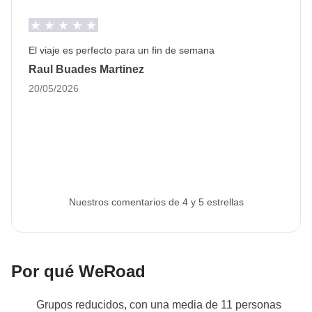
según el alojamiento asignado.
La tipología del alojamiento puede variar en función
de la época del año y de la disponibilidad real en el
El viaje es perfecto para un fin de semana
destino.
Raul Buades Martinez
Todos los alojamientos serán seleccionados con
20/05/2026
cuidado para garantizar un entorno acogedor, seguro
y coherente con el espíritu del viaje. Con este texto,
consideramos que el participante ha sido
debidamente informado sobre las posibles
configuraciones del alojamiento.
Nuestros comentarios de 4 y 5 estrellas
Autobuses y taxis, transportes locales
Info sobre habitaciones privadas
Ver todos los detalles
Por qué WeRoad
Grupos reducidos, con una media de 11 personas