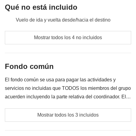
Qué no está incluido
Vuelo de ida y vuelta desde/hacia el destino
Comidas y bebidas donde no esté indicado
Mostrar todos los 4 no incluidos
Todos los extra que quieras comprar y que consigas
meter en la mochila
Fondo común
Todo lo que no se menciona en la sección "Qué está
incluido"
El fondo común se usa para pagar las actividades y
servicios no incluidas que TODOS los miembros del grupo
acuerden incluyendo la parte relativa del coordinador. El
importe del fondo común se entregará al coordinador y
Eventuales medios de transporte internos
rondará los 100€. En base a las exigencias del lugar, el
Mostrar todos los 3 incluidos
importe podrá variar y podría ser necesario incrementarlo,
Fondo común del coordinador
en cualquier caso se devolverá el restante no utilizado.