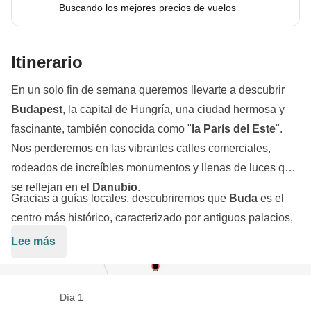
Buscando los mejores precios de vuelos
Itinerario
En un solo fin de semana queremos llevarte a descubrir
Budapest
, la capital de Hungría, una ciudad hermosa y
fascinante, también conocida como "
la
París del Este
".
Nos perderemos en las vibrantes calles comerciales,
rodeados de increíbles monumentos y llenas de luces que
se reflejan en el
Danubio
.
Gracias a guías locales, descubriremos que
Buda
es el
centro más histórico, caracterizado por antiguos palacios,
castillos, iglesias, monumentos y el famosísimo castillo
Lee más
real, declarado patrimonio de la humanidad por la
UNESCO
. Por otro lado,
Pest
es la parte más moderna y
vibrante: aquí se encuentran zonas de gran interés como
Día 1