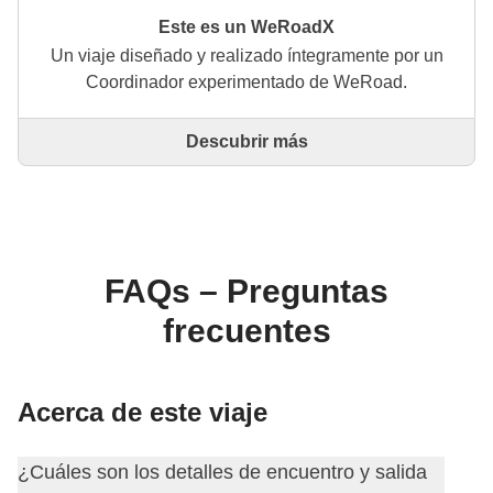
Este es un WeRoadX
Un viaje diseñado y realizado íntegramente por un
Coordinador experimentado de WeRoad.
Descubrir más
Este es un viaje diseñado y realizado íntegramente
por un Coordinador experimentado de WeRoad. El
Coordinador se encarga de todo el viaje: desde la
definición del itinerario hasta la selección del
alojamiento y las experiencias in situ. A través de
WeRoad puedes reservar el viaje y gestionarlo en tu
FAQs – Preguntas
área personal, como cualquier otro WeRoad.
frecuentes
Acerca de este viaje
¿Cuáles son los detalles de encuentro y salida