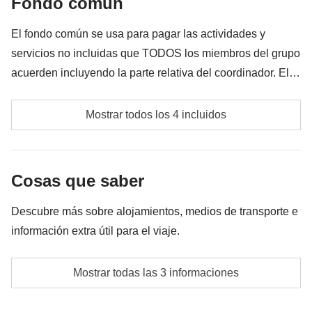
Fondo común
Todo lo que no se menciona en la sección "Qué está
incluido"
El fondo común se usa para pagar las actividades y
servicios no incluidas que TODOS los miembros del grupo
acuerden incluyendo la parte relativa del coordinador. El
importe del fondo común se entregará al coordinador y
Posibles transportes internos
rondará los 90€. En base a las exigencias del lugar, el
Mostrar todos los 4 incluidos
importe podrá variar y podría ser necesario incrementarlo,
Hidroala Salerno-Capri
en cualquier caso se devolverá el restante no utilizado.
Fondo común del coordinador
Cosas que saber
Las actividades y extras que todos los participantes
Descubre más sobre alojamientos, medios de transporte e
han acordado realizar, junto con la parte
información extra útil para el viaje.
correspondiente del coordinador. Actividades
pagadas con el fondo común: son realizadas por
Alojamento
Mostrar todas las 3 informaciones
proveedores locales ajenos a WeRoad (terceros) y se
Pequeños hoteles y apartamentos en Salerno, cabe
aplican sus condiciones; WeRoad no interviene en
la posibilidad de compartir una cama matrimonial.