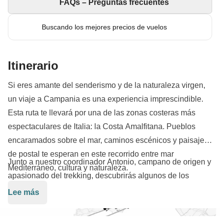
FAQs – Preguntas frecuentes
Buscando los mejores precios de vuelos
Itinerario
Si eres amante del senderismo y de la naturaleza virgen,
un viaje a Campania es una experiencia imprescindible.
Esta ruta te llevará por una de las zonas costeras más
espectaculares de Italia: la Costa Amalfitana. Pueblos
encaramados sobre el mar, caminos escénicos y paisajes
de postal te esperan en este recorrido entre mar
Junto a nuestro coordinador Antonio, campano de origen y
Mediterráneo, cultura y naturaleza.
apasionado del trekking, descubrirás algunos de los
senderos más bellos de la región. Comenzamos con el
Lee más
famoso
Sentiero degli Dei
, un recorrido panorámico con
vistas inigualables al mar Tirreno, que finaliza en la