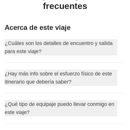
frecuentes
Acerca de este viaje
¿Cuáles son los detalles de encuentro y salida
para este viaje?
Este viaje comienza en
Salerno
. El primer día nos
¿Hay más info sobre el esfuerzo físico de este
encontramos a las
18:00
.
itinerario que debería saber?
Trekking:
media de 8-10 km por día
¿Qué tipo de equipaje puedo llevar conmigo en
Desnivel positivo:
media de 500 metros sobre el nivel del
este viaje?
mar
Desnivel negativo:
media de 200 metros sobre el nivel
Como referencia para los desplazamientos, puedes