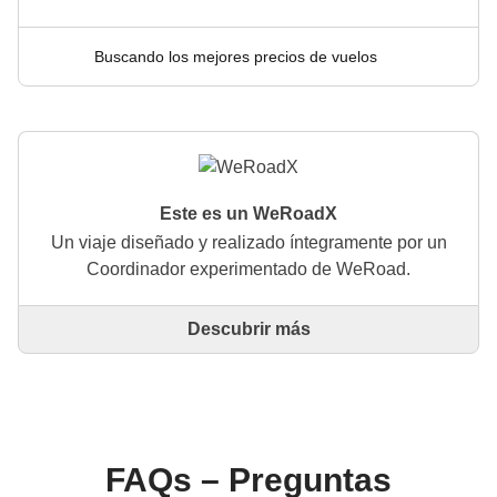
Buscando los mejores precios de vuelos
Este es un WeRoadX
Un viaje diseñado y realizado íntegramente por un
Coordinador experimentado de WeRoad.
Descubrir más
Este es un viaje diseñado y realizado íntegramente
por un Coordinador experimentado de WeRoad. El
Coordinador se encarga de todo el viaje: desde la
definición del itinerario hasta la selección del
alojamiento y las experiencias in situ. A través de
WeRoad puedes reservar el viaje y gestionarlo en tu
FAQs – Preguntas
área personal, como cualquier otro WeRoad.