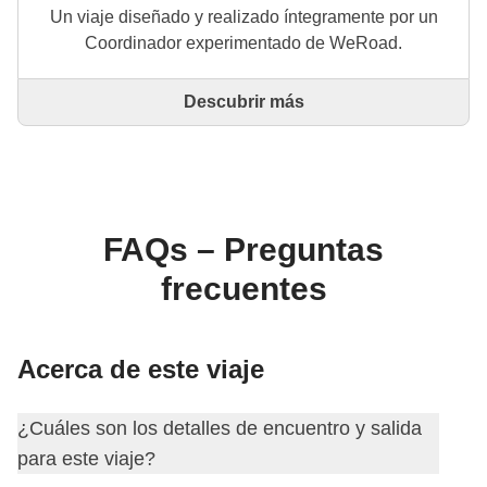
Un viaje diseñado y realizado íntegramente por un
Coordinador experimentado de WeRoad.
Descubrir más
Este es un viaje diseñado y realizado íntegramente
por un Coordinador experimentado de WeRoad. El
Coordinador se encarga de todo el viaje: desde la
definición del itinerario hasta la selección del
alojamiento y las experiencias in situ. A través de
WeRoad puedes reservar el viaje y gestionarlo en tu
FAQs – Preguntas
área personal, como cualquier otro WeRoad.
frecuentes
Acerca de este viaje
¿Cuáles son los detalles de encuentro y salida
para este viaje?