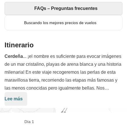
FAQs – Preguntas frecuentes
Buscando los mejores precios de vuelos
Itinerario
Cerdeña
... ¡el nombre es suficiente para evocar imágenes
de un mar cristalino, playas de arena blanca y una historia
milenaria! En este viaje recogeremos las perlas de esta
maravillosa tierra, recorriendo las etapas más famosas y
las menos conocidas pero igualmente bellas. Nos
centraremos en la parte sur, con sus playas más famosas,
Lee más
como las de
Poetto
en
Cagliari
y la playa de
Nora
, en la
zona de
Pula
. Aquí tendremos la oportunidad de visitar el
sitio arqueológico
, único en su tipo, ya que se encuentra
Día 1