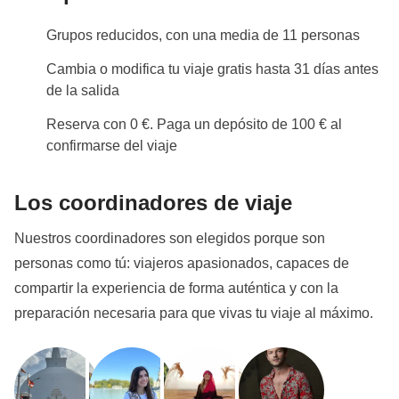
han acordado realizar, junto con la parte
Grupos reducidos, con una media de 11 personas
correspondiente del coordinador. Actividades
Cambia o modifica tu viaje gratis hasta 31 días antes
pagadas con el fondo común: son realizadas por
de la salida
proveedores locales ajenos a WeRoad (terceros) y se
aplican sus condiciones; WeRoad no interviene en
Reserva con 0 €. Paga un depósito de 100 € al
confirmarse del viaje
su gestión ni asume responsabilidad alguna
Los coordinadores de viaje
Nuestros coordinadores son elegidos porque son
personas como tú: viajeros apasionados, capaces de
compartir la experiencia de forma auténtica y con la
preparación necesaria para que vivas tu viaje al máximo.