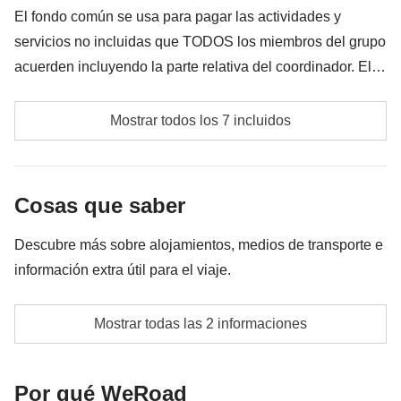
El fondo común se usa para pagar las actividades y
servicios no incluidas que TODOS los miembros del grupo
acuerden incluyendo la parte relativa del coordinador. El
importe del fondo común se entregará al coordinador y
Aparcamiento y gasolina de coches de alquiler
rondará los 250€. En base a las exigencias del lugar, el
Mostrar todos los 7 incluidos
importe podrá variar y podría ser necesario incrementarlo,
Visita a la quesería que incluye degustación de
en cualquier caso se devolverá el restante no utilizado.
mozzarella de búfala
Cosas que saber
Rafting
Descubre más sobre alojamientos, medios de transporte e
Visita a las cuevas de Castelcivita
información extra útil para el viaje.
Actividades que hacer en el oasis del río Alento
La opción de no compartir habitación está disponible
(paseo a caballo, kayak, tiro con arco, etc.)
Mostrar todas las 2 informaciones
bajo petición
Fondo común del coordinador
Info sobre habitaciones privadas
Por qué WeRoad
Las actividades y extras que todos los participantes
Ver todos los detalles