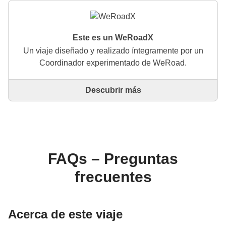
Este es un WeRoadX
Un viaje diseñado y realizado íntegramente por un
Coordinador experimentado de WeRoad.
Descubrir más
Este es un viaje diseñado y realizado íntegramente
por un Coordinador experimentado de WeRoad. El
Coordinador se encarga de todo el viaje: desde la
definición del itinerario hasta la selección del
alojamiento y las experiencias in situ. A través de
WeRoad puedes reservar el viaje y gestionarlo en tu
FAQs – Preguntas
área personal, como cualquier otro WeRoad.
frecuentes
Acerca de este viaje