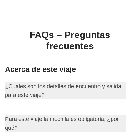
FAQs – Preguntas
frecuentes
Acerca de este viaje
¿Cuáles son los detalles de encuentro y salida
para este viaje?
Este viaje comienza en
San Jose
. El primer día nos
Para este viaje la mochila es obligatoria, ¿por
encontramos a las
18:00
.
qué?
Tu coordinador te añadirá al grupo de WhatsApp de tu