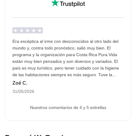
Pasaporte
Para este viaje,
es obligatorio presentar una
imagen del pasaporte con una
validez mínima de
6 meses al menos 30 días antes de la salida
. Esto
Era escéptica al irme con desconocidos al otro lado del
nos permite proceder con la reserva de todos los
mundo y, contra todo pronóstico, salió muy bien. El
servicios de viaje.
Si no se proporciona el
programa y la organización para Costa Rica Pura Vida
están muy bien pensados y son diversos y variados. El
pasaporte o este no es válido, no podemos
país es muy turístico, pero tener cuidado con la higiene
asegurar la plaza en el viaje.
La imagen se puede
de las habitaciones siempre es más seguro. Tuve la
cargar en el área personal tras hacer la reserva.
suerte de pasar un muy buen rato allí y espero volver a
Zoé C.
Sudamérica muy pronto (¿por qué no con Weroad?):)
31/05/2026
Info sobre habitaciones privadas
Ver todos los detalles
Nuestros comentarios de 4 y 5 estrellas