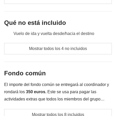
construido juntos gracias a este viaje y terminamos
por todo lo alto celebrándolo en un bar del centro. Es
nuestra última noche aquí y ¡hay que aprovecharla!
Qué no está incluido
Incluido:
transporte y excursión (con entradas) al Parque
Vuelo de ida y vuelta desde/hacia el destino
Nacional Manuel Antonio
No incluido:
comidas y bebidas
Comidas y bebidas no especificadas
Mostrar todos los 4 no incluidos
Transporte:
De Uvita a San José: 200 km, unas 4 horas y media
Todos los extras que querrás comprar y que consigas
meter en la mochila
Fondo común
Todo lo que no se menciona en la sección "Qué está
incluido"
El importe del fondo común se entregará al coordinador y
rondará los
350 euros.
Este se usa para pagar las
actividades extras que todos los miembros del grupo
acuerden realizar, además de los servicios incluidos. Por
Alquiler de bicicletas en Puerto Viejo
eso, el importe podrá variar y podría ser necesario
Mostrar todos los 8 incluidos