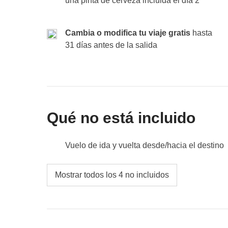
una pinta de cerveza incluida el día 2
etc.).
No incluido
: comidas y bebidas donde no esté ind
Cambia o modifica tu viaje gratis
hasta
31 días antes de la salida
Qué no está incluido
Vuelo de ida y vuelta desde/hacia el destino
Comidas y bebidas donde no esté indicado
Mostrar todos los 4 no incluidos
Todos los extra que quieras comprar y que c
Todo lo que no se menciona en la sección "Q