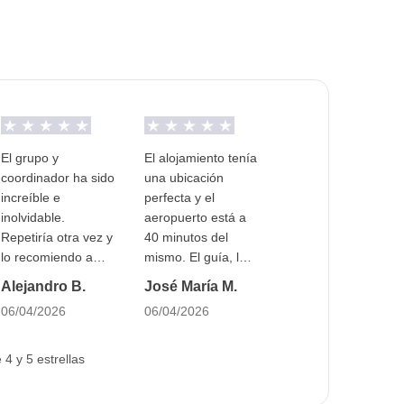
Intentaremos garantizar la división por sexos y
rsonas externas al grupo, pero esto no podrá ser
nible para todos los turnos.
El grupo y
El alojamiento tenía
coordinador ha sido
una ubicación
increíble e
perfecta y el
inolvidable.
aeropuerto está a
Repetiría otra vez y
40 minutos del
lo recomiendo a
mismo. El guía, la
todo el mundo.
visita a la biblioteca
Alejandro B.
José María M.
del Trinity College y
06/04/2026
06/04/2026
la visita a la
Guinness han sido
geniales.
4 y 5 estrellas