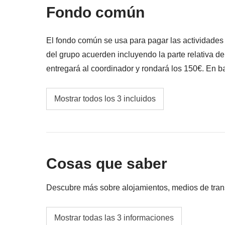
Fondo común
El fondo común se usa para pagar las actividade
del grupo acuerden incluyendo la parte relativa d
entregará al coordinador y rondará los 150€. En ba
variar y podría ser necesario incrementarlo, en cua
Cualquier medio de transporte público y/o tax
Mostrar todos los 3 incluidos
Fondo común del coordinador
Las actividades y extras que todos los partici
correspondiente del coordinador. Actividade
Cosas que saber
proveedores locales ajenos a WeRoad (terce
interviene en su gestión ni asume responsab
Descubre más sobre alojamientos, medios de transpo
Hostales con habitaciones compartidos entre 
Mostrar todas las 3 informaciones