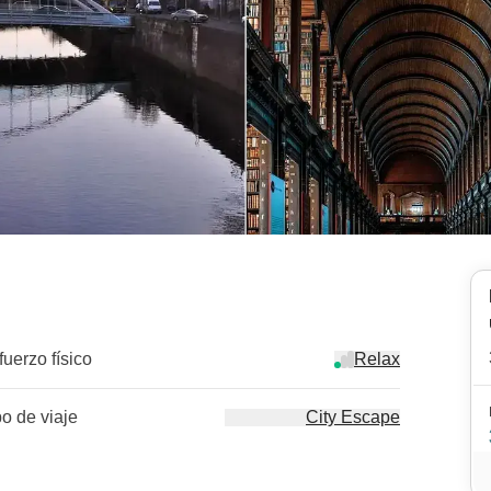
fuerzo físico
Relax
po de viaje
City Escape