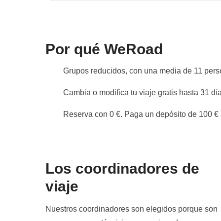
servicial que es
algo que valoro
muchísimo. El tour
bien, el alojamiento
Por qué WeRoad
bien también. Muy
céntrico. Éste ha
Grupos reducidos, con una media de 11 per
sido mi sexto viaje
y ha sido de los
Cambia o modifica tu viaje gratis hasta 31 día
mejores con
Escocia y
Reserva con 0 €. Paga un depósito de 100 € a
Transilvania ♥️♥️♥️♥️
De paso también
quiero dejar
mención especial, a
parte de a nuestro
Los coordinadores de
Dani, a Asier Martín
y a Aziza.
viaje
Nuestros coordinadores son elegidos porque son