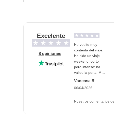
exclusivo para los participantes de WeRoad. 
evitar la compartición de los espacios con pe
siempre garantizado.
La opción de habitación privada no está dispo
Transporte público y/o taxi
Excelente
Info sobre habitaciones privadas
He vuelto muy
contenta del viaje.
Ver todos los detalles
8 opiniones
Ha sido un viaje
weekend, corto
pero intenso: ha
valido la pena. Me
alegro de haber
Vanessa R.
decidido este viaje.
06/04/2026
El grupo bastante
bien, compañeros
educados. El
Nuestros comentarios de 
coordi, Dani, muy
bien: atento y