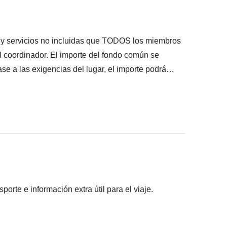
s y servicios no incluidas que TODOS los miembros
el coordinador. El importe del fondo común se
se a las exigencias del lugar, el importe podrá
lquier caso se devolverá el restante no utilizado.
i
pantes han acordado realizar, junto con la parte
s pagadas con el fondo común: son realizadas por
ros) y se aplican sus condiciones; WeRoad no
ilidad alguna
rte e información extra útil para el viaje.
los participantes del grupo y con baño de uso