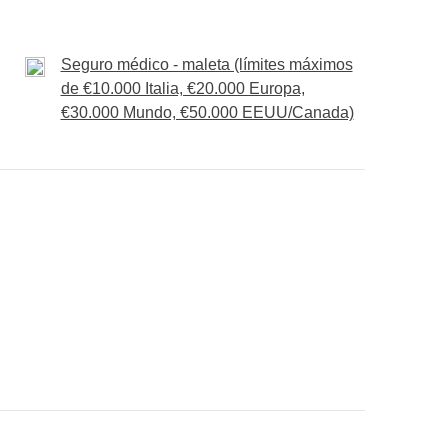
icado
Seguro médico - maleta (límites máximos
de €10.000 Italia, €20.000 Europa,
€30.000 Mundo, €50.000 EEUU/Canada)
onsigas meter en la mochila
ué está incluido"