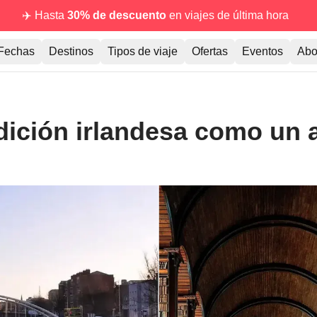
✈️ Hasta
30% de descuento
en viajes de última hora
Fechas
Destinos
Tipos de viaje
Ofertas
Eventos
Abo
dición irlandesa como un 