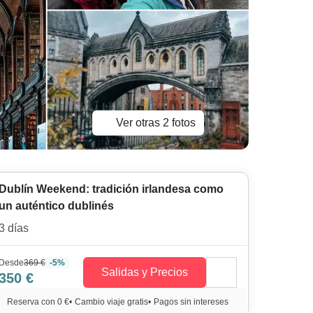
Ver otras 2 fotos
Dublín Weekend: tradición irlandesa como
un auténtico dublinés
3 días
Desde
369 €
-5%
Salidas y Precios
350 €
Reserva con 0 €
•
Cambio viaje gratis
•
Pagos sin intereses