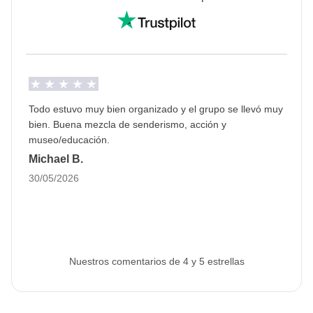
falta de agua en las centrales hidroeléctricas del país.
Info sobre habitaciones privadas
Ver todos los detalles
Todo estuvo muy bien organizado y el grupo se llevó muy
bien. Buena mezcla de senderismo, acción y
museo/educación.
Michael B.
30/05/2026
Nuestros comentarios de 4 y 5 estrellas