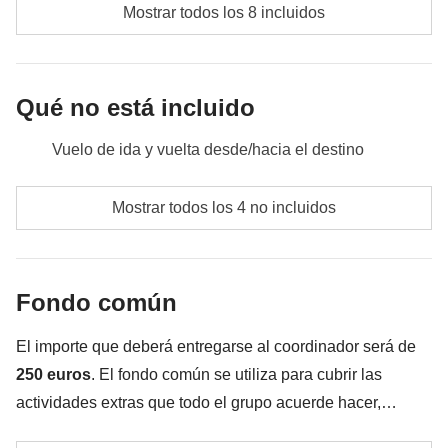
Mostrar todos los 8 incluidos
Qué no está incluido
Vuelo de ida y vuelta desde/hacia el destino
Comidas y bebidas no especificadas
Mostrar todos los 4 no incluidos
Todos los extras que quieras comprar y que consigas
meter en la mochila
Fondo común
Todo lo que no se menciona en la sección "Qué está
incluido"
El importe que deberá entregarse al coordinador será de
250 euros
. El fondo común se utiliza para cubrir las
actividades extras que todo el grupo acuerde hacer,
además de los servicios indicados anteriormente.