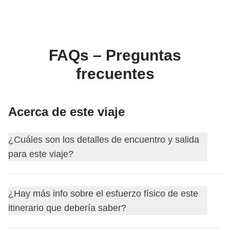
FAQs – Preguntas
frecuentes
Acerca de este viaje
¿Cuáles son los detalles de encuentro y salida
para este viaje?
Este viaje comienza en
Quito
. El primer día nos
¿Hay más info sobre el esfuerzo físico de este
encontramos a las
18:30
.
itinerario que debería saber?
Tu coordinador te añadirá al grupo de WhatsApp de tu