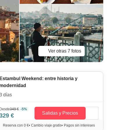
Ver otras 7 fotos
Estambul Weekend: entre historia y
modernidad
3 días
Desde
349 €
-5%
Salidas y Precios
329 €
Reserva con 0 €
•
Cambio viaje gratis
•
Pagos sin intereses