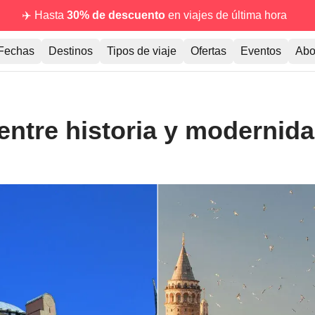
✈️ Hasta
30% de descuento
en viajes de última hora
Fechas
Destinos
Tipos de viaje
Ofertas
Eventos
Abo
ntre historia y modernid