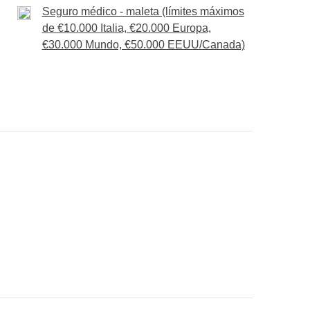
rto
Seguro médico - maleta (límites máximos
our puede sufrir variaciones, respecto a lo
de €10.000 Italia, €20.000 Europa,
barco por el Bósforo, cena con espectáculo
ontrol de WeRoad (condiciones climáticas,
€30.000 Mundo, €50.000 EEUU/Canada)
xtra y transporte público
ue
nsigas meter en la mochila
ué está incluido"