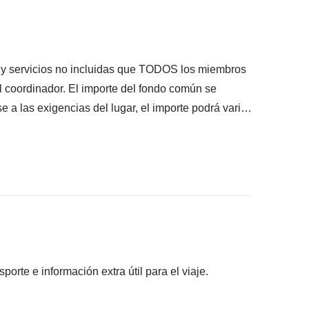
s y servicios no incluidas que TODOS los miembros
el coordinador. El importe del fondo común se
e a las exigencias del lugar, el importe podrá variar
caso se devolverá el restante no utilizado.
pantes han acordado realizar, junto con la parte
s pagadas con el fondo común: son realizadas por
ros) y se aplican sus condiciones; WeRoad no
ilidad alguna
rte e información extra útil para el viaje.