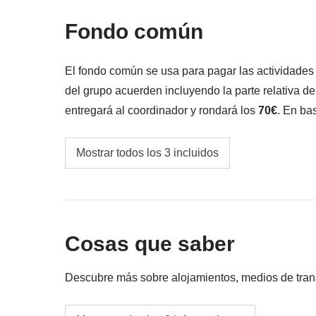
Fondo común
El fondo común se usa para pagar las actividade
del grupo acuerden incluyendo la parte relativa d
entregará al coordinador y rondará los
70€
. En bas
y podría ser necesario incrementarlo, en cualquier 
Transportes públicos
Mostrar todos los 3 incluidos
Fondo común del coordinador
Las actividades y extras que todos los partici
correspondiente del coordinador. Actividade
Cosas que saber
proveedores locales ajenos a WeRoad (terce
interviene en su gestión ni asume responsab
Descubre más sobre alojamientos, medios de transpo
Alojamientos