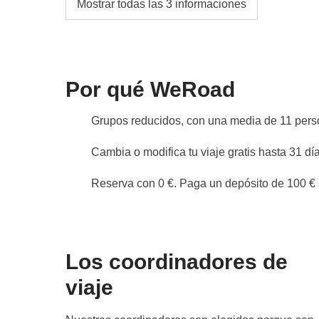
Mostrar todas las 3 informaciones
La opción de Habitación Privada no está disp
Cultura local
Del 7 de febrero de 2027 al 8 de marzo de 2
Por qué WeRoad
el viaje puede estar sujeto a cambios en func
públicos. El pack lunch se convertirá en nue
Grupos reducidos, con una media de 11 per
en zonas privadas. Ser WeRoader también sig
¡será una oportunidad para conocerlas aún m
Cambia o modifica tu viaje gratis hasta 31 día
Info sobre habitaciones privadas
Reserva con 0 €. Paga un depósito de 100 € a
Ver todos los detalles
Los coordinadores de
viaje