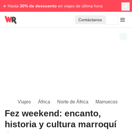
✈️ Hasta
30% de descuento
en viajes de última hora
Contáctanos
Viajes
África
Norte de África
Marruecos
Fez weekend: encanto,
historia y cultura marroquí