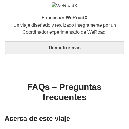
Este es un WeRoadX
Un viaje diseñado y realizado íntegramente por un
Coordinador experimentado de WeRoad.
Descubrir más
Este es un viaje diseñado y realizado íntegramente
por un Coordinador experimentado de WeRoad. El
Coordinador se encarga de todo el viaje: desde la
definición del itinerario hasta la selección del
alojamiento y las experiencias in situ. A través de
WeRoad puedes reservar el viaje y gestionarlo en tu
FAQs – Preguntas
área personal, como cualquier otro WeRoad.
frecuentes
Acerca de este viaje