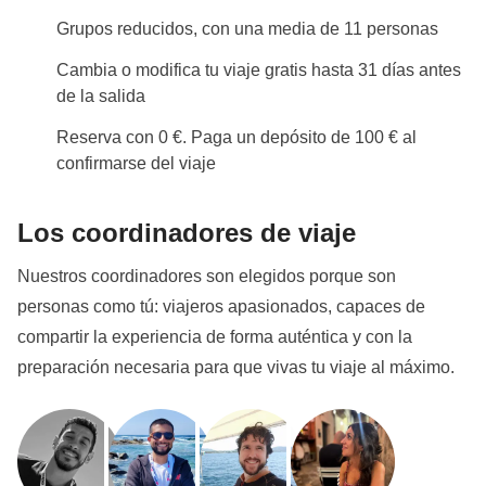
Del 7 de febrero de 2027 al 8 de marzo de 2027 será
Grupos reducidos, con una media de 11 personas
el
período de Ramadán
: esto significa que el viaje
Cambia o modifica tu viaje gratis hasta 31 días antes
puede estar sujeto a cambios en función de los
de la salida
horarios de apertura de los lugares públicos. El pack
Reserva con 0 €. Paga un depósito de 100 € al
lunch se convertirá en nuestro mejor amigo y durante
confirmarse del viaje
el día podremos comer en zonas privadas. Ser
WeRoader también significa respetar tradiciones
Los coordinadores de viaje
locales como esta, ¡será una oportunidad para
conocerlas aún más de cerca!
Nuestros coordinadores son elegidos porque son
personas como tú: viajeros apasionados, capaces de
Info sobre habitaciones privadas
Ver todos los detalles
compartir la experiencia de forma auténtica y con la
preparación necesaria para que vivas tu viaje al máximo.