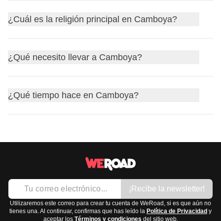
expresiones coloquiales que podrías escuchar o usar:
encontrarás
wifi
en hoteles, cafés y restaurantes, pero la
En Camboya se utilizan enchufes del tipo
A, C y G
. La
¿Cuál es la religión principal en Camboya?
velocidad puede variar. Comprar una SIM local te dará
Hola:
សួស្តី
(Sua sdei)
tensión estándar es de
230 V
y la frecuencia es de
50 Hz
.
más flexibilidad y generalmente es económico.
Gracias:
អរគុណ
(Arkun)
Como los enchufes no son los mismos que en España, te
Sí:
បាទ/ចាស
(Bat/Cha, dependiendo del género del
La religión principal en Camboya es el
budismo
,
recomendamos llevar un
¿Qué necesito llevar a Camboya?
adaptador universal
para poder
hablante)
específicamente el
budismo theravada
. Alrededor del
cargar tus dispositivos sin problemas.
No:
ទេ
(Te)
95%
de la población sigue esta religión. Es importante
Para tu viaje a Camboya, es importante llevar en tu
Adiós:
លាហើយ
(Lea heuy)
tener en cuenta algunas fechas clave y festividades
¿Qué tiempo hace en Camboya?
mochila lo esencial para disfrutar de tu aventura. Aquí
Es útil aprender algunas de estas palabras para
religiosas, como el
Pchum Ben
, una celebración para
tienes una lista dividida en cuatro secciones:
interactuar con los locales durante tu viaje.
honrar a los ancestros, y el
Año Nuevo Jemer
, que tiene
El clima en Camboya es
tropical
, con dos estaciones
lugar en abril y es una de las festividades más importantes
Ropa:
principales: la seca y la lluviosa.
del país.
Camisetas ligeras
De noviembre a abril, es la estación
seca
. Las
Pantalones cortos
temperaturas son agradables, especialmente de
Ropa interior
¡Recibe la newsletter!
noviembre a febrero, con menos humedad.
Ropa de baño
De mayo a octubre, es la estación
lluviosa
. Las
Utilizaremos este correo para crear tu cuenta de WeRoad, si es que aún no
Una chaqueta ligera para las noches
tienes una. Al continuar, confirmas que has leído la
Política de Privacidad
y
lluvias son más frecuentes, especialmente en
aceptar los
Términos y condiciones
del sitio web.
Calzado: