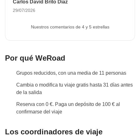
Carlos David Brito Díaz
Para este viaje es
obligatorio proporcionar una
29/07/2026
imagen de su pasaporte con 6 meses de validez
residual al menos 30 días antes de la salida
para
Nuestros comentarios de 4 y 5 estrellas
permitirnos proceder con la reserva de todos los
servicios de viaje.
Si no se proporciona, no
podemos confirmar su participación en el viaje.
La
Por qué WeRoad
imagen se puede subir al área personal tras la
reserva. Si el turno que te interesa está disponible y
Grupos reducidos, con una media de 11 personas
reserva dentro de los 30 días, deberás cargar tu
Cambia o modifica tu viaje gratis hasta 31 días antes
pasaporte dentro de las 24 horas posteriores a la
de la salida
compra.
Reserva con 0 €. Paga un depósito de 100 € al
Info sobre habitaciones privadas
confirmarse del viaje
Ver todos los detalles
Los coordinadores de viaje