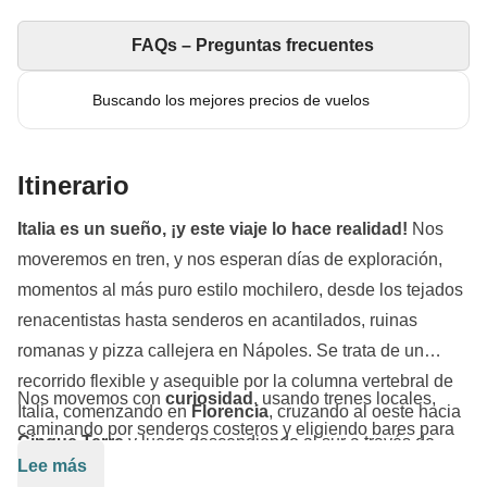
FAQs – Preguntas frecuentes
Buscando los mejores precios de vuelos
Itinerario
Italia es un sueño, ¡y este viaje lo hace realidad!
Nos
moveremos en tren, y nos esperan días de exploración,
momentos al más puro estilo mochilero, desde los tejados
renacentistas hasta senderos en acantilados, ruinas
romanas y pizza callejera en Nápoles. Se trata de un
recorrido flexible y asequible por la columna vertebral de
Nos movemos con
curiosidad
, usando trenes locales,
Italia, comenzando en
Florencia
, cruzando al oeste hacia
caminando por senderos costeros y eligiendo bares para
Cinque Terre
y luego descendiendo al sur a través de
tomar un spritz según la posición del sol. También
Lee más
Roma
,
Nápoles
y la
Costa Amalfitana
.