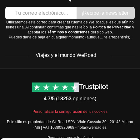
veranos son cálidos y húmedos.
Ropa interior
¡Recibe la newsletter!
Centro:
En el centro, como en Roma y Florencia, los
Chaqueta ligera
inviernos son suaves y los veranos son calurosos y
Utilizaremos este correo para crear tu cuenta de WeRoad, si es que aún no
Vestido elegante para salir
tienes una. Al continuar, confirmas que has leído la
Política de Privacidad
y
secos.
aceptar los
Términos y condiciones
del sitio web.
Calzado:
Puedes darte de baja en cualquier momento (aunque… te arrepentirás).
Sur:
En el sur y las islas, el clima es mediterráneo,
Zapatillas cómodas para caminar
con inviernos suaves y veranos muy calurosos.
Sandalias
Viajes y el mundo WeRoad
La mejor época para visitar Italia es durante la
primavera
Zapatos elegantes
(abril a junio) y el
otoño
(septiembre a octubre), cuando
Accesorios y tecnología:
las temperaturas son más agradables y hay menos
Gafas de sol
Destinos
Info útil & Ayuda
turistas.
Sombrero
América del Norte
Contacto
Latinoamérica
FAQs
Adaptador de enchufe universal
4.7/5
(
18253
opiniones)
África
Términos y condiciones
Cargador de móvil
Oriente Medio
Condiciones generales
Artículos de aseo y medicinas:
Personalizar la configuración de tus cookies
Asia
Política de cancelación
Cepillo de dientes y pasta
Este sitio es propiedad de WeRoad SPA | Viale Cassala 30 - 20143 Milano
Europa
Política de cookies
(MI) | VAT 10380820968 - hola@weroad.es
Desodorante
Norte de Europa
Política de privacidad
Protector solar
Pagos seguros a través de