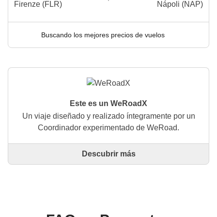
Firenze (FLR)
Nápoli (NAP)
Buscando los mejores precios de vuelos
Este es un WeRoadX
Un viaje diseñado y realizado íntegramente por un
Coordinador experimentado de WeRoad.
Descubrir más
Este es un viaje diseñado y realizado íntegramente
por un Coordinador experimentado de WeRoad. El
Coordinador se encarga de todo el viaje: desde la
definición del itinerario hasta la selección del
alojamiento y las experiencias in situ. A través de
WeRoad puedes reservar el viaje y gestionarlo en tu