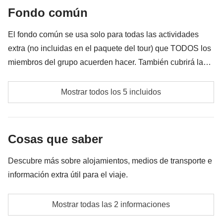
Cualquier cosa no mencionada en la sección "Qué
Fondo común
incluye"
El fondo común se usa solo para todas las actividades
extra (no incluidas en el paquete del tour) que TODOS los
miembros del grupo acuerden hacer. También cubrirá la
tarifa del coordinador por estas actividades extra. El fondo
Entradas para museos locales
común es de aproximadamente
200€
y lo recoge el
Mostrar todos los 5 incluidos
coordinador en el destino. La cantidad del fondo común
Actividades en grupo (ej. clase de cocina)
variará según el número de actividades y extras que el
grupo decida hacer. Cualquier dinero sobrante se
Todos los transportes públicos en Roma
Cosas que saber
devolverá al final del viaje a los participantes.
La parte correspondiente al coordinador del fondo
Descubre más sobre alojamientos, medios de transporte e
común
información extra útil para el viaje.
Todas las actividades extra que cada miembro del
Todos los alojamientos son en habitaciones
grupo acuerde realizar, y la parte correspondiente al
Mostrar todas las 2 informaciones
compartidas (habitaciones privadas podrían estar
coordinador