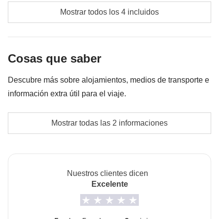
Tasas turísticas hoteleras
rondará los 200€. En base a las exigencias del lugar, el
Mostrar todos los 4 incluidos
importe podrá variar y podría ser necesario incrementarlo,
Entrada a lugares, templos y museos
en cualquier caso se devolverá el restante no utilizado.
Fondo común del coordinador
Cosas que saber
Las actividades y extras que todos los participantes
Descubre más sobre alojamientos, medios de transporte e
han acordado realizar, junto con la parte
información extra útil para el viaje.
correspondiente del coordinador. Actividades
pagadas con el fondo común: son realizadas por
La opción "no sharing room" no está garantizada.
Mostrar todas las 2 informaciones
proveedores locales ajenos a WeRoad (terceros) y se
Las habitaciones en los alojamientos japoneses son
aplican sus condiciones; WeRoad no interviene en
por lo general de tamaño reducido. En los
su gestión ni asume responsabilidad alguna
alojamientos tradicionales, además, se duerme en
Nuestros clientes dicen
tatami y en ocupación múltiple.
Excelente
Info sobre habitaciones privadas
Ver todos los detalles