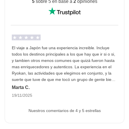
5
sobre 5 en base a
2
opiniones
El viaje a Japón fue una experiencia increible. Incluye
todos los destinos principales a los que hay que ir si o si,
y tambien otros menos comunes que quizá fueron hasta
mas enriquecedores y autenticos. La experiencia en el
Ryokan, las actividades que elegimos en conjunto, y la
suerte que tuve de que me tocó un grupo de gente bien
bonita y grandes compañeros de viaje. La coordinadora
Marta C.
Elena hizo que todo esto fuese aún mejor con su gestión
19/11/2025
impecable en todo momento.
Nuestros comentarios de 4 y 5 estrellas