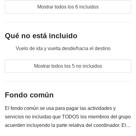
Mostrar todos los 6 incluidos
Qué no está incluido
Vuelo de ida y vuelta desde/hacia el destino
Comidas y bebidas donde no esté indicado
Mostrar todos los 5 no incluidos
Todo lo que no se menciona en la sección "Qué está
incluido"
Fondo común
todos los extra que quieras comprar y que consigas
meter en la mochila
El fondo común se usa para pagar las actividades y
Card Suica/ Pasmo para transporte interno que no
servicios no incluidas que TODOS los miembros del grupo
incluye el Japan Rail Pass
acuerden incluyendo la parte relativa del coordinador. El
importe del fondo común se entregará al coordinador y