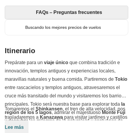
FAQs – Preguntas frecuentes
Buscando los mejores precios de vuelos
Itinerario
Prepárate para un
viaje único
que combina tradición e
innovación, templos antiguos y experiencias locales,
maravillas naturales y buena comida. Partiremos de
Tokio
entre rascacielos y templos antiguos, atravesaremos el
cruce más transitado del mundo y visitaremos los barrios
principales. Tokio será nuestra base para explorar toda
la
Tomaremos el
Shinkansen
, el tren de alta velocidad, nos
región de los 5 lagos
, admirar el majestuoso
Monte Fuji
trasladaremos a
Kanazawa
para visitar jardines y castillos
y descubrir los milagros de la naturaleza y santuarios de
históricos. Viviremos una auténtica experiencia local,
Lee más
Nikko.