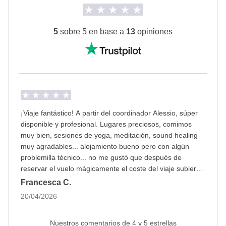
han acordado realizar, junto con la parte
privadas.
correspondiente del coordinador. Actividades
Info sobre habitaciones privadas
pagadas con el fondo común: son realizadas por
5
sobre 5 en base a
13
opiniones
Ver todos los detalles
proveedores locales ajenos a WeRoad (terceros) y se
aplican sus condiciones; WeRoad no interviene en
su gestión ni asume responsabilidad alguna
¡Viaje fantástico! A partir del coordinador Alessio, súper
disponible y profesional. Lugares preciosos, comimos
muy bien, sesiones de yoga, meditación, sound healing
muy agradables... alojamiento bueno pero con algún
problemilla técnico... no me gustó que después de
reservar el vuelo mágicamente el coste del viaje subiera
respecto a lo que aparecía originalmente, ¡eso no se
Francesca C.
hace!
20/04/2026
Nuestros comentarios de 4 y 5 estrellas