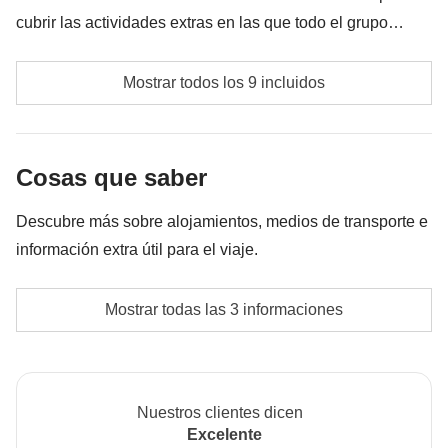
cubrir las actividades extras en las que todo el grupo
acuerde participar. Por eso, el importe podrá variar y
Clase de surf
podría ser necesario incrementarlo. En cualquier caso, se
Mostrar todos los 9 incluidos
devolverá la diferencia no utilizada.
Gasolina
Segunda clase de Yoga
Cosas que saber
Entrada al Parque Timanfaya
Descubre más sobre alojamientos, medios de transporte e
información extra útil para el viaje.
Entrada a la Cueva de Los Verdas
Jardín de Cactus
El alojamiento puede ser en hotel, apartamento o
Mostrar todas las 3 informaciones
villa, según la disponibilidad en el momento de la
Mirador del Río
reserva.
Fondo común del coordinador
En casos de grupos pequeños, las clases de yoga,
Nuestros clientes dicen
Las actividades y extras que todos los participantes
meditación y coaching podrían compartirse y no ser
Excelente