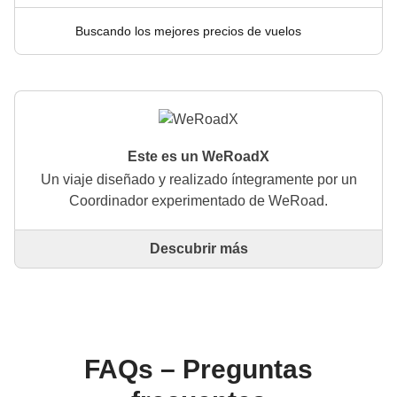
Buscando los mejores precios de vuelos
Este es un WeRoadX
Un viaje diseñado y realizado íntegramente por un
Coordinador experimentado de WeRoad.
Descubrir más
Este es un viaje diseñado y realizado íntegramente
por un Coordinador experimentado de WeRoad. El
Coordinador se encarga de todo el viaje: desde la
definición del itinerario hasta la selección del
alojamiento y las experiencias in situ. A través de
WeRoad puedes reservar el viaje y gestionarlo en tu
FAQs – Preguntas
área personal, como cualquier otro WeRoad.