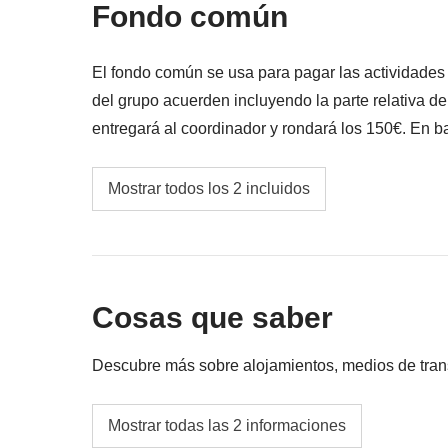
Fondo común
El fondo común se usa para pagar las actividade
del grupo acuerden incluyendo la parte relativa d
entregará al coordinador y rondará los 150€. En ba
variar y podría ser necesario incrementarlo, en cua
Fondo común del coordinador
Mostrar todos los 2 incluidos
Las actividades y extras que todos los partici
correspondiente del coordinador. Actividade
proveedores locales ajenos a WeRoad (terce
interviene en su gestión ni asume responsab
Cosas que saber
Descubre más sobre alojamientos, medios de transpo
Para garantizar la mejor experiencia posible,
Mostrar todas las 2 informaciones
pueden incluir hoteles, apartamentos u hostal