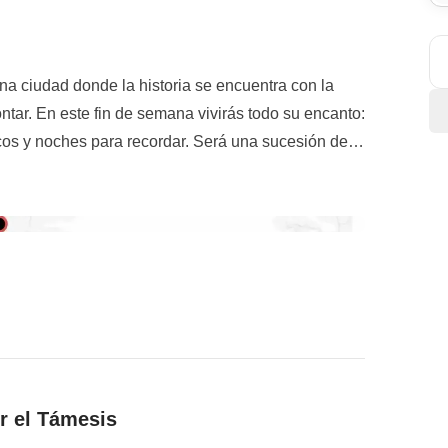
na ciudad donde la historia se encuentra con la
tar. En este fin de semana vivirás todo su encanto:
os y noches para recordar. Será una sucesión de
el Támesis
para admirar la ciudad desde otra
cia británica: un auténtico
té de las cinco
, una
minster
, el
London Eye
, el
Royal National
emos juntos con una
pinta de cerveza
en un pub
tas entre sus iconos más queridos, como el
Big
y al cabo, ¡la noche londinense es una de las más
 majestuoso
Buckingham Palace
.
 de viajeros curiosos y una ciudad que nunca deja
a al máximo?
r el Támesis