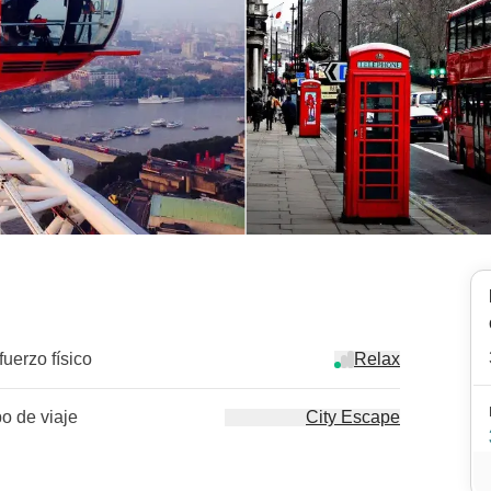
fuerzo físico
Relax
po de viaje
City Escape