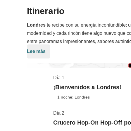
Itinerario
Londres
te recibe con su energía inconfundible: u
modernidad y cada rincón tiene algo nuevo que con
entre panoramas impresionantes, sabores auténtic
emociones: un
paseo panorámico en barco por 
Lee más
También nos regalaremos momentos de pura elegan
perspectiva — pasando frente al
Palacio de West
cena típica de fish & chips
y después… ¡brindar
Theatre
y el
Millennium Bridge
— y luego camina
londinense tradicional! ¿Salimos a bailar? Al fin 
Ben
(¡foto junto a la cabina roja obligatoria!) y el
Día 1
vibrantes de Europa! Tres días intensos, un grupo
¡Bienvenidos a Londres!
de sorprender.
Londres, ¿estás listo para vivirl
1 noche: Londres
Día 2
Llegadas y check-in
Crucero Hop-On Hop-Off po
Ver el mapa