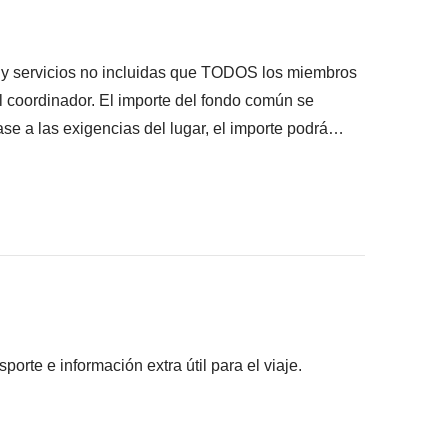
s y servicios no incluidas que TODOS los miembros
el coordinador. El importe del fondo común se
se a las exigencias del lugar, el importe podrá
lquier caso se devolverá el restante no utilizado.
pantes han acordado realizar, junto con la parte
s pagadas con el fondo común: son realizadas por
ros) y se aplican sus condiciones; WeRoad no
ilidad alguna
rte e información extra útil para el viaje.
 los alojamientos seleccionados para este viaje
es, elegidos según la disponibilidad, la ubicación y