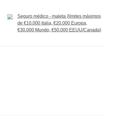
idades adicionales.
cado.
idades adicionales.
cado.
Seguro médico - maleta (límites máximos
l programa del tour puede sufrir variaciones en
de €10.000 Italia, €20.000 Europa,
bles y ajenas a la voluntad de WeRoad
€30.000 Mundo, €50.000 EEUU/Canada)
c.)
onsigas meter en la mochila
ué está incluido"