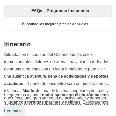
FAQs – Preguntas frecuentes
Buscando los mejores precios de vuelos
Itinerario
Situadas en el corazón del Océano Índico, estos
impresionantes atolones de arena fina y blanca rodeados
de aguas turquesas son un lugar inmejorable para vivir
una auténtica aventura, llena de
actividades y deportes
acuáticos
. El punto de encuentro será en nuestra primera
isla local,
Maafushi
, una de las más populares del país y
Llegaremos a poder
nadar hasta con el tiburón ballena
que ofrece una gran variedad de actividades y deportes
y jugar con tortugas marinas y delfines
!
Exploraremos
acuáticos. Luego nos trasladaremos todos juntos a la isla
islotes desiertos y bancos de arena
estrechos e
Lee más
de
Ukulhas,
un rincón paradisíaco por descubrir, donde