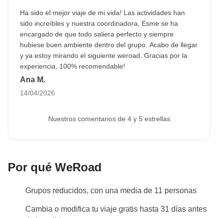
han acordado realizar, junto con la parte
locales como esta, ¡será una oportunidad para
Ha sido el mejor viaje de mi vida! Las actividades han
correspondiente del coordinador. Actividades
conocerlas aún más de cerca!
sido increíbles y nuestra coordinadora, Esme se ha
pagadas con el fondo común: son realizadas por
encargado de que todo saliera perfecto y siempre
Info sobre habitaciones privadas
proveedores locales ajenos a WeRoad (terceros) y se
hubiese buen ambiente dentro del grupo. Acabo de llegar
Ver todos los detalles
aplican sus condiciones; WeRoad no interviene en
y ya estoy mirando el siguiente weroad. Gracias por la
experiencia, 100% recomendable!
su gestión ni asume responsabilidad alguna
Ana M.
14/04/2026
Nuestros comentarios de 4 y 5 estrellas
Por qué WeRoad
Grupos reducidos, con una media de 11 personas
Cambia o modifica tu viaje gratis hasta 31 días antes