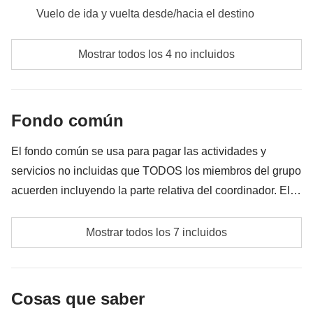
Vuelo de ida y vuelta desde/hacia el destino
Comidas y bebidas donde no esté indicado
Mostrar todos los 4 no incluidos
Todos los extra que quieras comprar y que consigas
meter en la mochila
Fondo común
Todo lo que no se menciona en la sección "Qué está
incluido"
El fondo común se usa para pagar las actividades y
servicios no incluidas que TODOS los miembros del grupo
acuerden incluyendo la parte relativa del coordinador. El
importe del fondo común se entregará al coordinador y
Lanchas rápidas y transportes locales
rondará los 315€. En base a las exigencias del lugar, el
Mostrar todos los 7 incluidos
importe podrá variar y podría ser necesario incrementarlo,
Propinas para todos los proveedores de servicios
en cualquier caso se devolverá el restante no utilizado.
locales que ayudarán a hacer de este viaje una
Cosas que saber
experiencia única. En este país todo el mundo espera