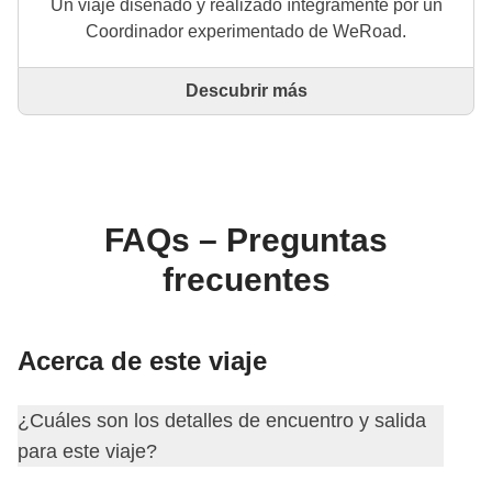
Un viaje diseñado y realizado íntegramente por un
Coordinador experimentado de WeRoad.
Descubrir más
Este es un viaje diseñado y realizado íntegramente
por un Coordinador experimentado de WeRoad. El
Coordinador se encarga de todo el viaje: desde la
definición del itinerario hasta la selección del
alojamiento y las experiencias in situ. A través de
WeRoad puedes reservar el viaje y gestionarlo en tu
FAQs – Preguntas
área personal, como cualquier otro WeRoad.
frecuentes
Acerca de este viaje
¿Cuáles son los detalles de encuentro y salida
para este viaje?