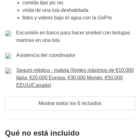
comida tipo pic nic
(condiciones meteorológicas, vacaciones, huelgas, etc.).
No incluido
:
comidas y bebidas donde no sea indicado
Ukhulas, tendremos la oportunidad celebrar nuestra
visita de una isla deshabitada
ultima noche a lo grande, concluyendo nuestro viaje
Incluido
:
alojamiento con desayuno, excursión en barco en
fotos y videos bajo el agua con la GoPro
búsqueda de las mantarrayas y los tiburones nodrizas con
con una cena de despedida todos juntos!
comida incluida
Excursión en barco para hacer snorkel con tortugas
Fondo común
:
otras actividades y entradas
marinas en una isla
Incluido
: alojamiento con desayuno
No incluido
: comidas y bebidas donde no sea indicado
Fondo común
: actividad de resort day con comida incluida
Asistencia del coordinador
No incluido
:
comidas y bebidas donde no sea indicado
Seguro médico - maleta (límites máximos de €10.000
Italia, €20.000 Europa, €30.000 Mundo, €50.000
EEUU/Canada)
Mostrar todos los 6 incluidos
Qué no está incluido