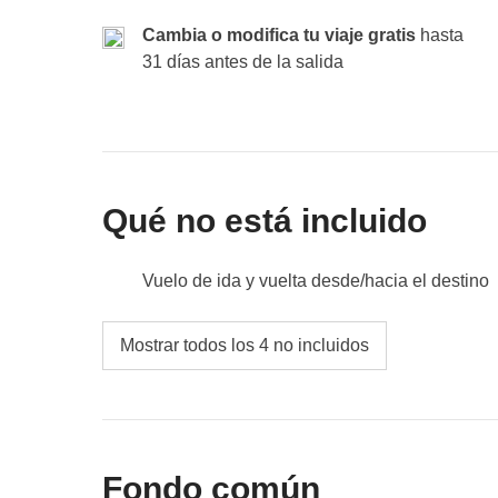
esconde algo extraordinario. A última hora de la
Incluido:
pernoctación con desayuno.
Cambia o modifica tu viaje gratis
hasta
Fondo común:
transporte público.
idéntico: ferry, autobús y ¡a casa!
No incluido:
31 días antes de la salida
comidas y bebidas.
Incluido:
pernoctación con desayuno.
Fondo común:
transporte público (autobús y ferry)
isla.
No incluido:
comidas y bebidas.
Qué no está incluido
Vuelo de ida y vuelta desde/hacia el destino
Comidas y bebidas
Mostrar todos los 4 no incluidos
Todos los extras que querrás comprar y quep
Todo lo que no se menciona en la sección "Q
Fondo común