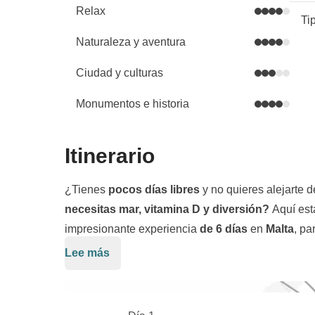
Relax
Ti
Naturaleza y aventura
Ciudad y culturas
Monumentos e historia
Itinerario
¿Tienes
pocos días libres
y no quieres alejarte 
necesitas mar, vitamina D y diversión?
Aquí est
impresionante experiencia
de 6 días
en
Malta
, pa
Lee más
Comenzamos nuestro viaje explorando las antigu
historia
y
el arte
. Luego nos dirigimos a la mágic
cristalinas son perfectas para nadar y hacer snor