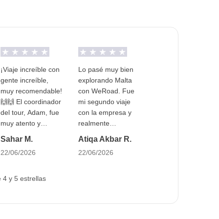
¡Viaje increíble con
Lo pasé muy bien
gente increíble,
explorando Malta
muy recomendable!
con WeRoad. Fue
🙌🙌 El coordinador
mi segundo viaje
del tour, Adam, fue
con la empresa y
muy atento y
realmente
amable. 🙌🩷
acertaron con el
Sahar M.
Atiqa Akbar R.
También un
ambiente de
22/06/2026
22/06/2026
agradecimiento
vacaciones sin
especial a WeRoad
estrés que había
por una agradable
reservado. Creo
4 y 5 estrellas
noche de
que también fue
cumpleaños, y
porque Adam fue
amablemente
un coordinador