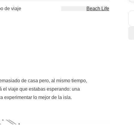
po de viaje
Beach Life
demasiado de casa pero, al mismo tiempo,
á el viaje que estabas esperando: una
ra experimentar lo mejor de la isla.
as calles de
La Valeta
, sumergiéndonos en
la
a
Laguna Azul de Comino
, donde las aguas
kel. ¡Pero no nos detenemos aquí! Nuestra aventura