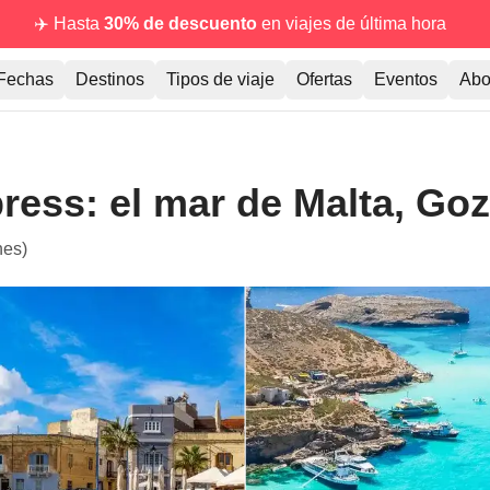
✈️ Hasta
30% de descuento
en viajes de última hora
Fechas
Destinos
Tipos de viaje
Ofertas
Eventos
Abo
press: el mar de Malta, Go
nes)