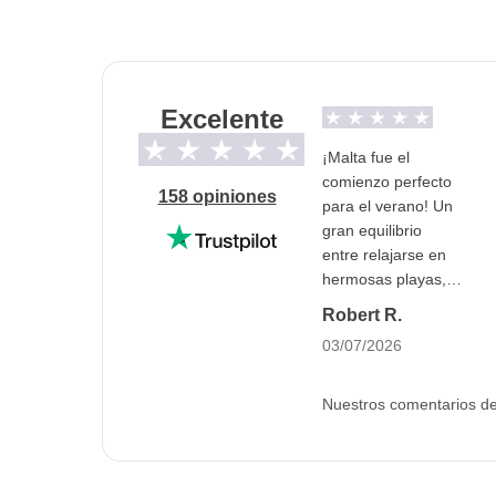
Info sobre habitaciones privadas
Ver todos los detalles
Excelente
¡Malta fue el
comienzo perfecto
158 opiniones
para el verano! Un
gran equilibrio
entre relajarse en
hermosas playas,
disfrutar de
Robert R.
deportes acuáticos
03/07/2026
y experimentar la
vibrante vida
nocturna. La isla
Nuestros comentarios de 
tiene algo para
todos, y el
ambiente hace que