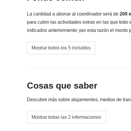
La cantidad a abonar al coordinador será de
200 
para cubrir las actividades extras en las que todo 
indicados anteriormente; por esta razón el monto 
más, en cualquier caso se devolverá la diferencia 
Transporte público y posibles taxis
Mostrar todos los 5 incluidos
Entradas y excursiones no incluidas en el pa
Ferry de regreso a Gozo y posible alquiler de
Cosas que saber
Experiencia en barco por Comino y la Lagun
Fondo común del coordinador
Descubre más sobre alojamientos, medios de transpo
Alojamientos
Mostrar todas las 2 informaciones
La opción de Habitación Privada no está disp