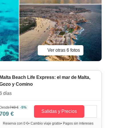
Ver otras 6 fotos
Malta Beach Life Express: el mar de Malta,
Gozo y Comino
6 días
Desde
749 €
-5%
Salidas y Precios
709 €
Reserva con 0 €
•
Cambio viaje gratis
•
Pagos sin intereses