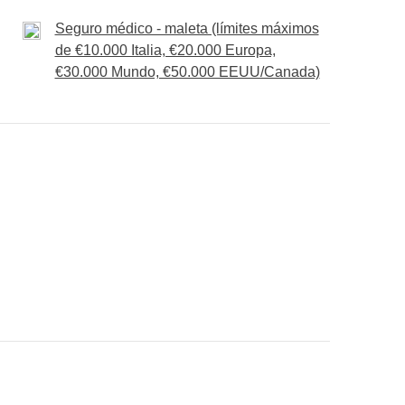
 tarde regresamos a Sliema y el formato es
Seguro médico - maleta (límites máximos
de €10.000 Italia, €20.000 Europa,
€30.000 Mundo, €50.000 EEUU/Canada)
 y posible alquiler de medios de locomoción en la
an en tu mochila
ué está incluido"