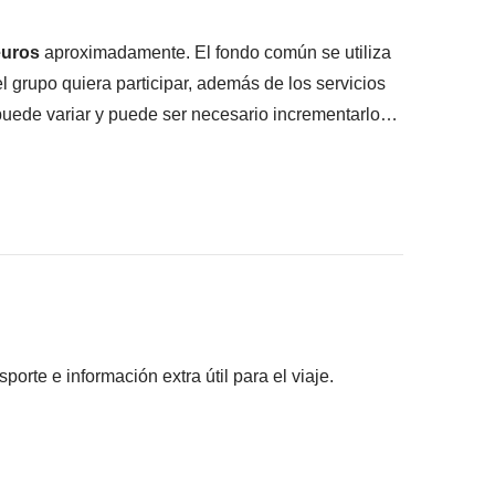
euros
aproximadamente. El fondo común se utiliza
el grupo quiera participar, además de los servicios
puede variar y puede ser necesario incrementarlo
no utilizada
quete de viaje
 medios de locomoción (quads, bicicletas, etc.)
a Azul
rte e información extra útil para el viaje.
onible para este viaje.