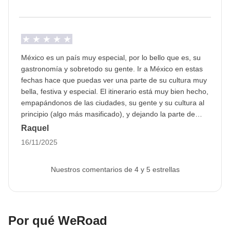
Transportes
Furgoneta, vehículos locales cuando sea posible y
traslados privados por rutas menos transitadas.
Info sobre habitaciones privadas
México es un país muy especial, por lo bello que es, su
gastronomía y sobretodo su gente. Ir a México en estas
Ver todos los detalles
fechas hace que puedas ver una parte de su cultura muy
bella, festiva y especial. El itinerario está muy bien hecho,
empapándonos de las ciudades, su gente y su cultura al
principio (algo más masificado), y dejando la parte de
playas, paraísos y deportes acuáticos para relajarnos en
Raquel
la parte final, disfrutando de una afluencia más bien baja.
16/11/2025
El tiempo metereológico ha sido de locos también en esta
época.
Nuestros comentarios de 4 y 5 estrellas
Por qué WeRoad