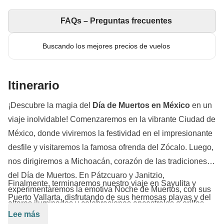
FAQs – Preguntas frecuentes
Buscando los mejores precios de vuelos
Itinerario
¡Descubre la magia del
Día de Muertos en México
en un
viaje inolvidable! Comenzaremos en la vibrante Ciudad de
México, donde viviremos la festividad en el impresionante
desfile y visitaremos la famosa ofrenda del Zócalo. Luego,
nos dirigiremos a Michoacán, corazón de las tradiciones
del Día de Muertos. En Pátzcuaro y Janitzio,
Finalmente, terminaremos nuestro viaje en Sayulita y
experimentaremos la emotiva Noche de Muertos, con sus
Puerto Vallarta, disfrutando de sus hermosas playas y del
altares iluminados y celebraciones ancestrales a orillas
encanto del Malecón, perfecto para relajarse y reflexionar
Lee más
del lago. Continuaremos hacia Jalisco, donde