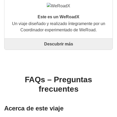
Este es un WeRoadX
Un viaje diseñado y realizado íntegramente por un
Coordinador experimentado de WeRoad.
Descubrir más
Este es un viaje diseñado y realizado íntegramente
por un Coordinador experimentado de WeRoad. El
Coordinador se encarga de todo el viaje: desde la
definición del itinerario hasta la selección del
alojamiento y las experiencias in situ. A través de
WeRoad puedes reservar el viaje y gestionarlo en tu
FAQs – Preguntas
área personal, como cualquier otro WeRoad.
frecuentes
Acerca de este viaje