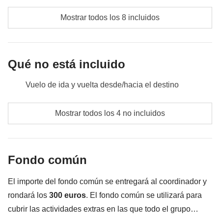
No incluido
: comidas y bebidas no mencionadas
No incluido
: comidas y bebidas no mencionadas
Mostrar todos los 8 incluidos
Qué no está incluido
Vuelo de ida y vuelta desde/hacia el destino
Comidas y bebidas no mencionadas
Mostrar todos los 4 no incluidos
Todos los extras que quieras comprar y que consigas
meter en la mochila :)
Fondo común
Todo lo que no se menciona en la sección "Qué está
incluido"
El importe del fondo común se entregará al coordinador y
rondará los
300 euros
. El fondo común se utilizará para
cubrir las actividades extras en las que todo el grupo