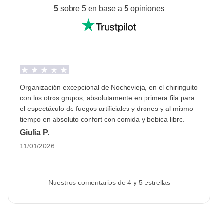
salida.
5
sobre 5 en base a
5
opiniones
Los alojamientos seleccionados suelen estar en
las zonas de Copacabana, Botafogo, Flamengo o
Lapa, según disponibilidad.
La opción de habitación privada no está
disponible en todos los turnos.
Organización excepcional de Nochevieja, en el chiringuito
Cambios en el itinerario
con los otros grupos, absolutamente en primera fila para
Las actividades del programa
podrían sufrir
el espectáculo de fuegos artificiales y drones y al mismo
variaciones
por motivos de organización.
tiempo en absoluto confort con comida y bebida libre.
Giulia P.
Cambios en el itinerario
11/01/2026
El itinerario podría variar dependiendo de la fecha de
salida, para garantizar que el 31 de diciembre
siempre coincida con la celebración de Nochevieja
Nuestros comentarios de 4 y 5 estrellas
incluida en el viaje.
Info sobre habitaciones privadas