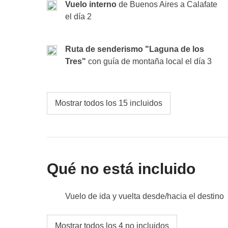
Vuelo interno
de Buenos Aires a Calafate
el día 2
Fondo común:
excursión en barco a Isla Martillo,
No incluido:
comida y bebidas no especificadas
Ruta de senderismo "Laguna de los
Tres"
con guía de montaña local el día 3
Mostrar todos los 15 incluidos
Qué no está incluido
Vuelo de ida y vuelta desde/hacia el destino
Comidas y bebidas donde no esté expresame
Mostrar todos los 4 no incluidos