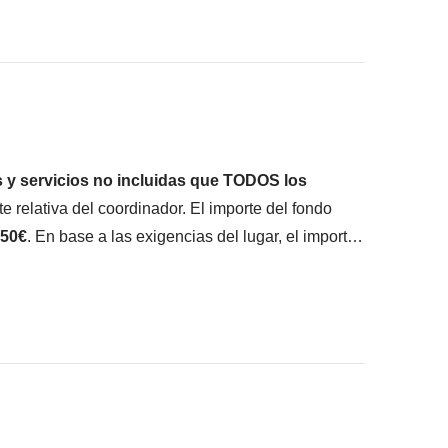
onsigas meter en la mochila :)
ué está incluido"
s y servicios no incluidas que TODOS los
e relativa del coordinador. El importe del fondo
50€
. En base a las exigencias del lugar, el importe
lo
, en cualquier caso se devolverá el restante no
to)
pingüinos en Ushuaia
no especificados dentro de los incluídos en el