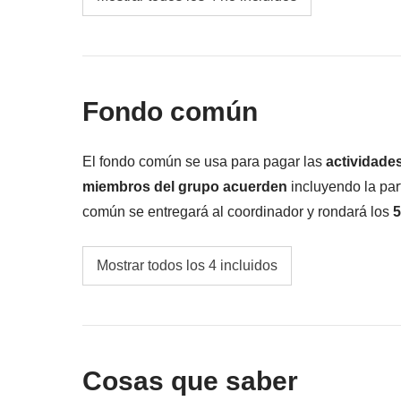
Todos los extras que quieras comprar y que c
Todo lo que no se menciona en la sección "Q
Fondo común
El fondo común se usa para pagar las
actividade
miembros del grupo acuerden
incluyendo la part
común se entregará al coordinador y rondará los
5
podrá variar y
podría ser necesario incrementar
Transportes locales (ej.: transfers al aeropuer
utilizado.
Mostrar todos los 4 incluidos
Excursión en barco a Isla Martillo para ver 
Entrada a otros posibles Parques Nacionales 
precio del viaje
Cosas que saber