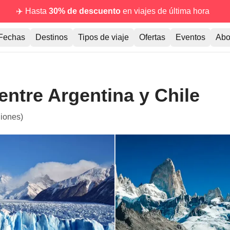
✈️ Hasta
30% de descuento
en viajes de última hora
Fechas
Destinos
Tipos de viaje
Ofertas
Eventos
Abo
entre Argentina y Chile
niones)