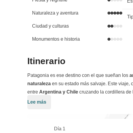
Es
Naturaleza y aventura
Ti
Ciudad y culturas
Monumentos e historia
Itinerario
Patagonia es ese destino con el que sueñan los
a
naturaleza
en su estado más salvaje. Este viaje, c
entre
Argentina y Chile
cruzando la cordillera de
de aire fresco que nos transportará a un nuevo mu
Lee más
A la sombra del 3er campo de hielo continental má
Escalaremos montañas, exploraremos glaciare
Antártida y Groenlandia) exploraremos el
Parque 
Magallanes para llegar al fin del mundo
... en e
y el de
Torres del Paine
en la chilena, antes de c
burbuja donde el tiempo adquiere un ritmo propio 
Día 1
Fuego para alcanzar la ciudad más al sur del plan