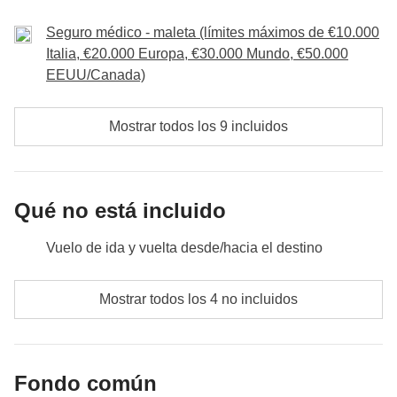
Incluido:
alojamiento con desayuno, clases de surf y material,
Seguro médico - maleta (límites máximos de €10.000
visita y espectáculo en la escuela de samba con guía local
Italia, €20.000 Europa, €30.000 Mundo, €50.000
Fondo común:
propinas opcionales
EEUU/Canada)
No incluido:
entradas, comidas y bebidas
Mostrar todos los 9 incluidos
Qué no está incluido
Vuelo de ida y vuelta desde/hacia el destino
Comidas y bebidas no mencionadas
Mostrar todos los 4 no incluidos
Todos los extras que quieras comprar y que consigas
meter en la mochila :)
Fondo común
Todo lo que no se menciona en la sección "Qué está