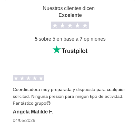
En los alojamientos podría estar prevista
Nuestros clientes dicen
habitación compartida con cama de matrimonio.
Excelente
Para más información, contacta con el
Coordinador de tu viaje.
Los alojamientos seleccionados se encuentran
5
sobre 5 en base a
7
opiniones
generalmente en las zonas de Copacabana,
Botafogo, Flamengo o Lapa, según disponibilidad.
La opción de habitación privada no está
disponible en todos los turnos.
Transporte
Coordinadora muy preparada y dispuesta para cualquier
Nos moveremos usando el transporte local.
solicitud. Ninguna presión para ningún tipo de actividad.
Fantástico grupo😊
Itinerario
Angela Matilde F.
Las actividades del programa podrían sufrir
04/05/2026
modificaciones por motivos de organización.
Info sobre habitaciones privadas