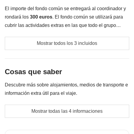
incluido"
El importe del fondo común se entregará al coordinador y
rondará los
300 euros
. El fondo común se utilizará para
cubrir las actividades extras en las que todo el grupo
acuerde participar. Por eso, el importe podrá variar y
Cualquier transporte local
podría ser necesario incrementarlo. En cualquier caso, se
Mostrar todos los 3 incluidos
devolverá la diferencia no utilizada.
Las actividades y los extras que todos los
participantes hayan acordado hacer
Cosas que saber
La cuota del fondo común del coordinador
Descubre más sobre alojamientos, medios de transporte e
información extra útil para el viaje.
Alojamientos
Mostrar todas las 4 informaciones
Alojamiento en hotel o apartamentos en habitación
doble, triple o cuádruple según disponibilidad.