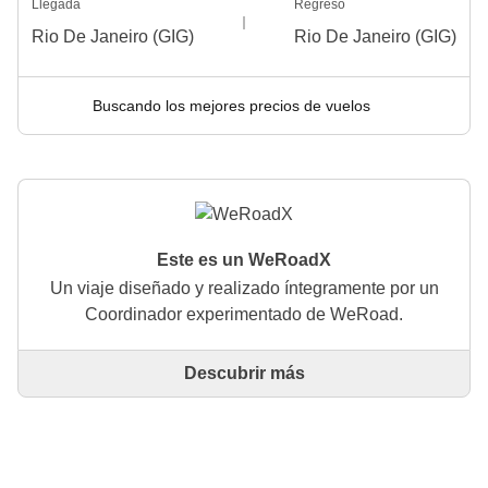
Llegada
Regreso
Rio De Janeiro (GIG)
Rio De Janeiro (GIG)
Buscando los mejores precios de vuelos
Este es un WeRoadX
Un viaje diseñado y realizado íntegramente por un
Coordinador experimentado de WeRoad.
Descubrir más
Este es un viaje diseñado y realizado íntegramente
por un Coordinador experimentado de WeRoad. El
Coordinador se encarga de todo el viaje: desde la
definición del itinerario hasta la selección del
alojamiento y las experiencias in situ. A través de