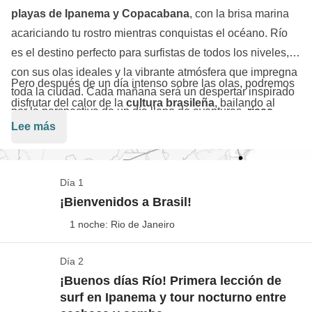
playas de Ipanema y Copacabana
, con la brisa marina
acariciando tu rostro mientras conquistas el océano. Río
es el destino perfecto para surfistas de todos los niveles,
con sus olas ideales y la vibrante atmósfera que impregna
Pero después de un día intenso sobre las olas, podremos
toda la ciudad. Cada mañana será un despertar inspirado
disfrutar del calor de la
cultura brasileña
, bailando al
por la perspectiva de un día lleno de aventuras,
risas,
ritmo arrollador de la
samba
. Será una experiencia
Lee más
diversión y olas por conquistar
.
inolvidable, una mezcla perfecta entre la adrenalina de las
olas y la alegría desbordante por las calles y bares de la
ciudad. ¡
Emociones únicas y sonrisas que durarán
Día 1
para siempre
! Las noches se transforman en fiesta, y las
¡Bienvenidos a Brasil!
calles se llenan de música y buen rollo. ¡Pero Río, como
1 noche: Rio de Janeiro
sabemos, es mucho más! Más allá del surf y la samba que
Check-in: nuestra aventura empieza en Rio de
nos acompañarán de la mañana a la noche en cada rincón
Día 2
Janeiro
que visitemos, el viaje incluirá una inmersión en las
¡Buenos días Río! Primera lección de
surf en Ipanema y tour nocturno entre
bellezas icónicas de Río de Janeiro
. Desde las playas,
Ver el mapa