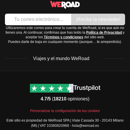
mucha lluvia todo el año.
- Bañador
Noreste:
Clima cálido y seco, especialmente en la
- Ropa interior cómoda
¡Recibe la newsletter!
costa, temporada de lluvias de marzo a julio.
- Algo de abrigo ligero para las noches
Centro-Oeste (Pantanal):
Clima tropical, estación
Utilizaremos este correo para crear tu cuenta de WeRoad, si es que aún no
tienes una. Al continuar, confirmas que has leído la
Política de Privacidad
y
seca de mayo a septiembre.
aceptar los
Términos y condiciones
del sitio web.
Calzado
:
Puedes darte de baja en cualquier momento (aunque… te arrepentirás).
Sudeste (Río de Janeiro, São Paulo):
Veranos
- Sandalias
cálidos e inviernos suaves, lluvias de noviembre a
- Zapatillas cómodas para caminar
Viajes y el mundo WeRoad
marzo.
- Calzado para playa o piscina
Sur:
Clima subtropical, veranos cálidos e inviernos
fríos con lluvias bien distribuidas.
Accesorios y tecnología
:
Destinos
Info útil & Ayuda
La mejor época para visitar depende de la región, pero
- Gafas de sol
América del Norte
Contacto
generalmente de
mayo a septiembre
se disfruta de un
Latinoamérica
FAQs
- Sombrero o gorra
4.7/5
(
18210
opiniones)
clima más seco y agradable.
África
Términos y condiciones
- Cargador portátil
Oriente Medio
Condiciones generales
- Adaptador de enchufe universal
Personalizar la configuración de tus cookies
Asia
Política de cancelación
Este sitio es propiedad de WeRoad SPA | Viale Cassala 30 - 20143 Milano
Europa
Política de cookies
(MI) | VAT 10380820968 - hola@weroad.es
Artículos de aseo y medicación
: