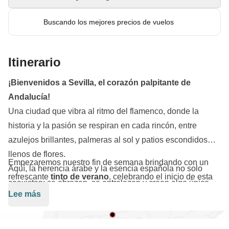
Buscando los mejores precios de vuelos
Itinerario
¡Bienvenidos a Sevilla, el corazón palpitante de
Andalucía!
Una ciudad que vibra al ritmo del flamenco, donde la
historia y la pasión se respiran en cada rincón, entre
azulejos brillantes, palmeras al sol y patios escondidos
llenos de flores.
Empezaremos nuestro fin de semana brindando con un
Aquí, la herencia árabe y la esencia española no solo
refrescante
tinto de verano
, celebrando el inicio de esta
coexisten: se abrazan, se entrelazan y crean algo único,
aventura. Pasearemos a lo largo del río
Guadalquivir
,
Lee más
mágico, inolvidable.
bajo la luz dorada del atardecer, dejando que la corriente
nos lleve hasta la impresionante
Plaza de España
, una de