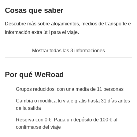
Entrada a la Plaza de Toros
Cosas que saber
Fondo común del coordinador
Descubre más sobre alojamientos, medios de transporte e
información extra útil para el viaje.
Las actividades y extras que todos los participantes
han acordado realizar, junto con la parte
Camas individuales o dobles grandes sujetas a
correspondiente del coordinador. Actividades
Mostrar todas las 3 informaciones
disponibilidad
pagadas con el fondo común: son realizadas por
proveedores locales ajenos a WeRoad (terceros) y se
Habitaciones o apartamentos con baño privado para
Por qué WeRoad
aplican sus condiciones; WeRoad no interviene en
uso exclusivo de los participantes de WeRoad
su gestión ni asume responsabilidad alguna
Grupos reducidos, con una media de 11 personas
Info sobre habitaciones privadas
Ver todos los detalles
Cambia o modifica tu viaje gratis hasta 31 días antes
de la salida
Reserva con 0 €. Paga un depósito de 100 € al
confirmarse del viaje