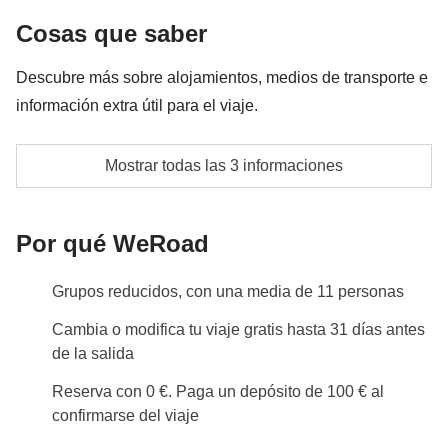
Entrada a la Plaza de Toros
Cosas que saber
Fondo común del coordinador
Descubre más sobre alojamientos, medios de transporte e
información extra útil para el viaje.
Las actividades y extras que todos los participantes
han acordado realizar, junto con la parte
Camas individuales o dobles grandes sujetas a
correspondiente del coordinador. Actividades
Mostrar todas las 3 informaciones
disponibilidad
pagadas con el fondo común: son realizadas por
proveedores locales ajenos a WeRoad (terceros) y se
Habitaciones o apartamentos con baño privado para
Por qué WeRoad
aplican sus condiciones; WeRoad no interviene en
uso exclusivo de los participantes de WeRoad
su gestión ni asume responsabilidad alguna
Grupos reducidos, con una media de 11 personas
Info sobre habitaciones privadas
Ver todos los detalles
Cambia o modifica tu viaje gratis hasta 31 días antes
de la salida
Reserva con 0 €. Paga un depósito de 100 € al
confirmarse del viaje