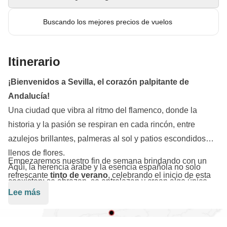
Buscando los mejores precios de vuelos
Itinerario
¡Bienvenidos a Sevilla, el corazón palpitante de
Andalucía!
Una ciudad que vibra al ritmo del flamenco, donde la
historia y la pasión se respiran en cada rincón, entre
azulejos brillantes, palmeras al sol y patios escondidos
llenos de flores.
Empezaremos nuestro fin de semana brindando con un
Aquí, la herencia árabe y la esencia española no solo
refrescante
tinto de verano
, celebrando el inicio de esta
coexisten: se abrazan, se entrelazan y crean algo único,
aventura. Pasearemos a lo largo del río
Guadalquivir
,
Lee más
mágico, inolvidable.
bajo la luz dorada del atardecer, dejando que la corriente
nos lleve hasta la impresionante
Plaza de España
, una de