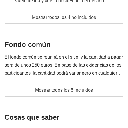
Vuelo de ida y vuelta desde/hacia el destino
peajes, actividades e ingresos incluidos en el fondo común.
Comidas y bebidas a cargo de cada participantes.
comidas y bebidas donde no estén indicadas
Transporte:
En total unas 2 horas en ruta
Mostrar todos los 4 no incluidos
todos los extra que quieras comprar y consigas meter
en la mochila :)
Fondo común
Todo lo que no se menciona en la sección "Qué está
incluido"
El fondo común se reunirá en el sitio, y la cantidad a pagar
será de unos 250 euros. En base de las exigencias de los
participantes, la cantidad podrá variar pero en cualquier
caso, se devolverá la diferencia no utilizada.
Posibles transportes locales
Mostrar todos los 5 incluidos
Combustible
Paseo en barco para apreciar el atardecer en Ortigia
Cosas que saber
Impuesto de turismo