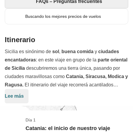
FAQs – Preguntas frecuentes
Buscando los mejores precios de vuelos
Itinerario
Sicilia es sinónimo de
sol
,
buena comida
y
ciudades
encantadoras
: en este viaje en grupo de la
parte oriental
de Sicilia
descubriremos una tierra única, pasando por
ciudades maravillosas como
Catania, Siracusa, Modica y
Ragusa.
El itinerario del viaje recorrerá acantilados
impresionantes y playas blancas, ¡toda una aventura bajo
Lee más
el sol! Nos dejaremos arropar por la hospitalidad de los
sicilianos, probaremos la emoción de
caminar por los
valles del Etna
, y saborearemos una de las tradiciones
Día 1
culinarias más sabrosas de Italia. ¿Estáis listos para
Catania: el inicio de nuestro viaje