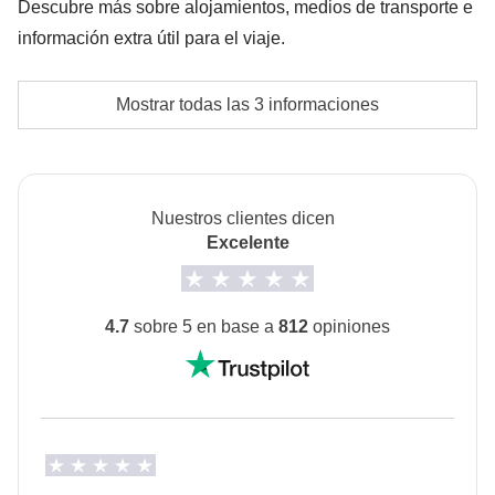
Descubre más sobre alojamientos, medios de transporte e
información extra útil para el viaje.
Fondo común del coordinador
Alojamientos
Mostrar todas las 3 informaciones
Albergues y hoteles típicos.
La opción de habitaciones individuales no está
disponible en todos los turnos
Nuestros clientes dicen
Excelente
Transporte
Coches de alquiler.
4.7
sobre 5 en base a
812
opiniones
Info sobre habitaciones privadas
Ver todos los detalles