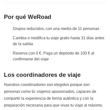
Negombo está a 30 minutos en taxi de Colombo, la
aplican sus condiciones; WeRoad no interviene en
capital, por lo que tendrás que comprar vuelos
su gestión ni asume responsabilidad alguna
internacionales de ida y vuelta a esta ciudad. En el
Por qué WeRoad
grupo de Whatsapp (crado aprox. unos 15 días antes
del inicio del viaje) puedes organizarte para compartir
Grupos reducidos, con una media de 11 personas
un taxi en función de tu hora de llegada con el resto
Cambia o modifica tu viaje gratis hasta 31 días antes
del grupo.
de la salida
Cambios en programa
Reserva con 0 €. Paga un depósito de 100 € al
Para los grupos con salida en el mes de agosto, la
confirmarse del viaje
estancia en Trincomalee de los días 9 y 10 podría
programarse en Pasikudah en función de la
Los coordinadores de viaje
disponibilidad.
Nuestros coordinadores son elegidos porque son
Acompañantes
personas como tú: viajeros apasionados, capaces de
En algunas salidas, es posible que una persona local
compartir la experiencia de forma auténtica y con la
adicional al chofer del transfer acompañe al grupo, no
preparación necesaria para que vivas tu viaje al máximo.
siendo su función la de guía de viaje.