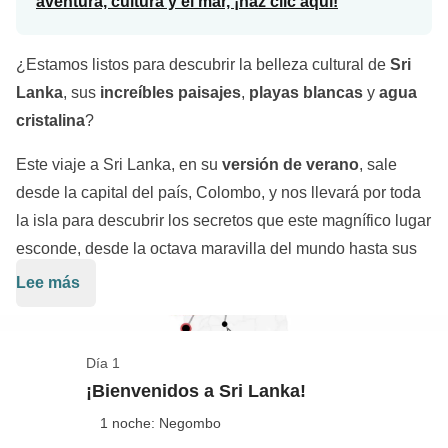
aventura, cultura y el mar, ¡haz clic aquí!
¿Estamos listos para descubrir la belleza cultural de
Sri
Lanka
, sus
increíbles paisajes
,
playas blancas
y
agua
cristalina
?
Este viaje a Sri Lanka, en su
versión de verano
, sale
desde la capital del país, Colombo, y nos llevará por toda
la isla para descubrir los secretos que este magnífico lugar
esconde, desde la octava maravilla del mundo hasta sus
maravillosas playas. Atravesaremos
Galle
,
Ella
, el
Lee más
Udawalawe National Park
,
Nuwara Eliya
para visitar los
Un viaje inolvidable por la
"lágrima de la India"
que te
preciosos yacimientos arqueológicos de
Polonnaruwa
,
permitirá descubrir todo lo que el país tiene que ofrecerte
Dambulla
y
Sigiriya
para luego terminar relajándonos
Día 1
en muchos sentidos: desde su deliciosa cocina hasta sus
bajo el sol en los alrededores de
Trincomalee
.
¡Bienvenidos a Sri Lanka!
conmovedoras tradiciones religiosas. Será un viaje tan
1 noche: Negombo
único que querremos captar cada momento con nuestra