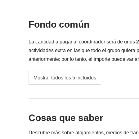
Todo lo que no se menciona en la sección "Q
Fondo común
La cantidad a pagar al coordinador será de unos
2
actividades extra en las que todo el grupo quiera
anteriormente; por lo tanto, el importe puede vari
cualquier caso se devolverá la diferencia no utiliz
Cualquier transporte local no incluido en la t
Mostrar todos los 5 incluidos
Tasa de entrada del Gobierno, si procede
Fondo común del Coordinador
Cosas que saber
Dar propina a todos los proveedores de servic
único. En este país todo el mundo lo espera 
Descubre más sobre alojamientos, medios de transpo
la propina es una parte importante de su sal