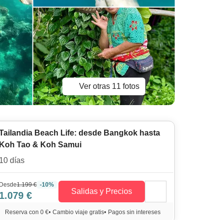
Ver otras 11 fotos
Tailandia Beach Life: desde Bangkok hasta
Koh Tao & Koh Samui
10 días
Desde
1.199 €
-10%
Salidas y Precios
1.079 €
Reserva con 0 €
•
Cambio viaje gratis
•
Pagos sin intereses