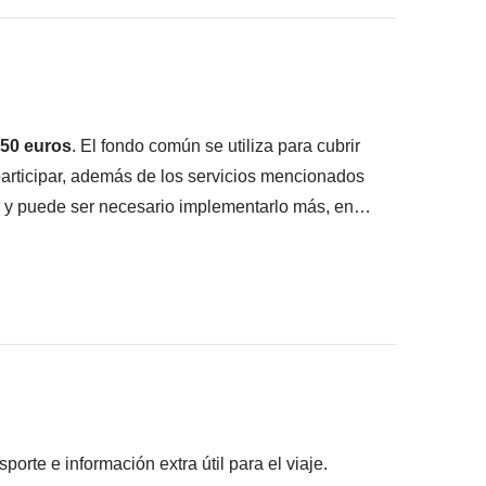
ué está incluido"
50 euros
. El fondo común se utiliza para cubrir
 participar, además de los servicios mencionados
ar y puede ser necesario implementarlo más, en
ada.
arifa (por ejemplo, tuk tuk en Bangkok)
ios locales contribuirá a que nuestro viaje sea
porque, a diferencia de las costumbres españolas,
rte e información extra útil para el viaje.
ario y, como viajeros responsables, consideramos