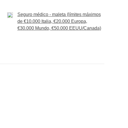
algo de la cocina local y terminaremos en un
s una deliciosa bebida. ¿Qué mejor ocasión para
Seguro médico - maleta (límites máximos
pedirnos?
de €10.000 Italia, €20.000 Europa,
€30.000 Mundo, €50.000 EEUU/Canada)
ejera en tuk tuk con guía local y bebida de
 o actividades
e quepan en la mochila :)