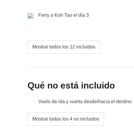
acompañará en este recorrido donde probaremos 
bar con estilo de la ciudad mientras saboreamo
Ferry a Koh Tao el día 3
recordar nuestras aventuras juntos antes de des
Incluido:
alojamiento, desayuno, tour de comida call
despedida
Mostrar todos los 12 incluidos
Fondo común:
cualquier entrada, traslados locales
No incluido:
comidas y bebidas
Qué no está incluido
Vuelo de ida y vuelta desde/hacia el destino
Comidas y bebidas donde no esté indicado
Mostrar todos los 4 no incluidos
Todos los extras que quieras comprar y que t