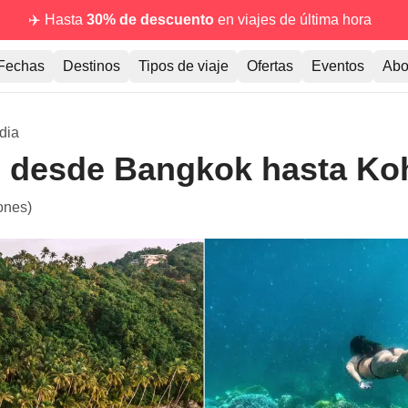
✈️ Hasta
30% de descuento
en viajes de última hora
Fechas
Destinos
Tipos de viaje
Ofertas
Eventos
Abo
dia
e: desde Bangkok hasta K
ones)