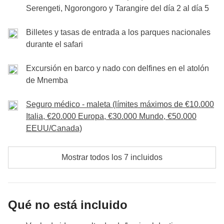
imprevisibles y ajenos a la voluntad de WeRoad
Serengeti, Ngorongoro y Tarangire del día 2 al día 5
Ver el mapa
(condiciones climáticas, festivos, huelgas...)
Billetes y tasas de entrada a los parques nacionales
Por la tarde, dejaremos tiempo para explorar la
durante el safari
No incluído en la tarifa del viaje:
Las comidas y bebidas
capital. Zanzíbar ha sido un importante centro en la
ruta de los esclavos
, así como una colonia de varias
Excursión en barco y nado con delfines en el atolón
potencias mundiales. Será muy interesante ver este
de Mnemba
mosaico de culturas
representado por edificios que,
Seguro médico - maleta (límites máximos de €10.000
a pesar de sus diferencias, comparten la historia de
Italia, €20.000 Europa, €30.000 Mundo, €50.000
un país multicultural. Esta será también nuestra
EEUU/Canada)
última cena juntos: buscaremos un buen restaurante
junto al mar para brindar por este hermoso viaje. ¡Un
Mostrar todos los 7 incluidos
final perfecto para una experiencia inolvidable en
Zanzíbar!
Qué no está incluido
No incluído en la tarifa del viaje:
Las comidas y bebidas