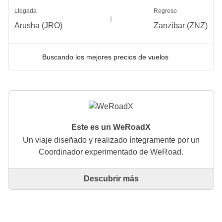
Llegada
Regreso
Arusha (JRO)
Zanzibar (ZNZ)
Buscando los mejores precios de vuelos
Este es un WeRoadX
Un viaje diseñado y realizado íntegramente por un
Coordinador experimentado de WeRoad.
Descubrir más
Este es un viaje diseñado y realizado íntegramente
por un Coordinador experimentado de WeRoad. El
Coordinador se encarga de todo el viaje: desde la
definición del itinerario hasta la selección del