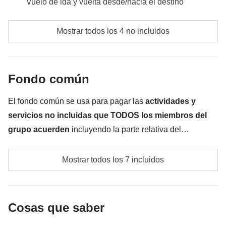
Vuelo de ida y vuelta desde/hacia el destino
comidas y bebidas donde no esté expresamente
Mostrar todos los 4 no incluidos
indicado
todos los extras que quieras comprar y que consigas
meter en la mochila :)
Fondo común
Todo lo que no se menciona en la sección "Qué está
El fondo común se usa para pagar las
actividades y
incluido"
servicios no incluidas que TODOS los miembros del
grupo acuerden
incluyendo la parte relativa del
coordinador. El importe del fondo común se entregará al
Transportes locales en Zanzíbar
coordinador y rondará los
250€
. En base a las exigencias
Mostrar todos los 7 incluidos
del lugar, el importe podrá variar y podría ser necesario
Fondo común del coordinador
incrementarlo, en cualquier caso se devolverá el restante
no utilizado
Las actividades y extras que todos los participantes
Cosas que saber
han acordado realizar, junto con la parte