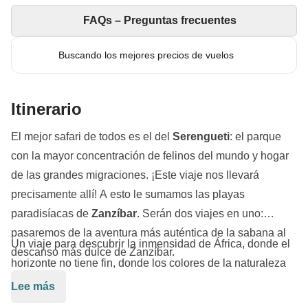
FAQs – Preguntas frecuentes
Buscando los mejores precios de vuelos
Itinerario
El mejor safari de todos es el del
Serengueti
: el parque
con la mayor concentración de felinos del mundo y hogar
de las grandes migraciones. ¡Este viaje nos llevará
precisamente allí! A esto le sumamos las playas
paradisíacas de
Zanzíbar
. Serán dos viajes en uno:
pasaremos de la aventura más auténtica de la sabana al
Un viaje para descubrir la inmensidad de África, donde el
descanso más dulce de Zanzíbar.
horizonte no tiene fin, donde los colores de la naturaleza
se mezclan con los habitantes Masái, donde las playas
Lee más
son tan blancas que parecen un sueño. Saldremos en