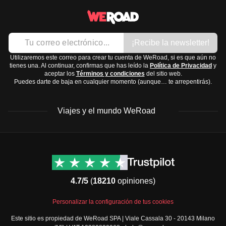
Camisetas de manga corta
Costa y Zanzíbar
: Clima tropical con temperaturas
Camisas de manga larga para protegerte del sol
cálidas durante todo el año. La temporada de lluvias
Pantalones ligeros y cómodos
¡Recibe la newsletter!
es de marzo a mayo y de noviembre a diciembre.
Chaqueta ligera para las noches frescas
Serengeti y Ngorongoro
: Clima más fresco,
Utilizaremos este correo para crear tu cuenta de WeRoad, si es que aún no
Ropa de baño
tienes una. Al continuar, confirmas que has leído la
Política de Privacidad
y
especialmente por las noches, con lluvias de marzo a
aceptar los
Términos y condiciones
del sitio web.
Calzado:
Puedes darte de baja en cualquier momento (aunque… te arrepentirás).
mayo.
Botas de senderismo
Kilimanjaro
: Clima frío en las alturas, con nieve en la
Sandalias cómodas
Viajes y el mundo WeRoad
cima durante todo el año.
Zapatillas ligeras
La mejor época para visitar Tanzania es de junio a
Accesorios y tecnología:
octubre, cuando hay menos lluvias y temperaturas
Gorra o sombrero
Destinos
Info útil & Ayuda
agradables.
Gafas de sol
América del Norte
Contacto
Latinoamérica
FAQs
Cámara o móvil con buena cámara
4.7/5
(
18210
opiniones)
África
Términos y condiciones
Cargador portátil
Oriente Medio
Condiciones generales
Adaptador universal para enchufes
Personalizar la configuración de tus cookies
Asia
Política de cancelación
Artículos de aseo y medicinas:
Este sitio es propiedad de WeRoad SPA | Viale Cassala 30 - 20143 Milano
Europa
Política de cookies