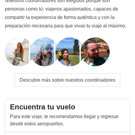
Nuestros coordinadores son elegidos porque son
Info sobre habitaciones privadas
Visita al villaggio Masai
personas como tú: viajeros apasionados, capaces de
Ver todos los detalles
compartir la experiencia de forma auténtica y con la
preparación necesaria para que vivas tu viaje al máximo.
Descubre más sobre nuestros coordinadores
Encuentra tu vuelo
Para este viaje, te recomendamos llegar y regresar
desde estos aeropuertos.