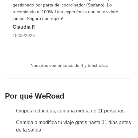
Esto nos permite proceder a la reserva de todos los
gestionado por parte del coordinador (Stefano). Lo
servicios de viaje. Si no se proporciona o el
recomiendo al 100%. Una experiéncia que no olvidaré
jamás. Seguro que repito!
pasaporte no es válido, no podemos asegurar la
Clàudia F.
plaza en el viaje. La imagen se puede cargar en el
18/06/2026
área personal tras hacer la reserva.
Info sobre habitaciones privadas
Ver todos los detalles
Nuestros comentarios de 4 y 5 estrellas
Por qué WeRoad
Grupos reducidos, con una media de 11 personas
Cambia o modifica tu viaje gratis hasta 31 días antes
de la salida