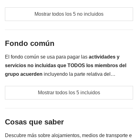
No incluido:
comidas y bebidas a cargo de cada participante
comidas y bebidas donde no esté indicado
Mostrar todos los 5 no incluidos
actividad con elefantes el día 4
todos los extra que quieras comprar y que consigas
Fondo común
meter en la mochila
Todo lo que no se menciona en la sección "Qué está
El fondo común se usa para pagar las
actividades y
incluido"
servicios no incluidas que TODOS los miembros del
grupo acuerden
incluyendo la parte relativa del
coordinador. El importe del fondo común se entregará al
Posibles transportes locales no incluidos en la tarifa
coordinador y rondará los
250€
. En base a las exigencias
Mostrar todos los 5 incluidos
(ej. tuk tuk en Bangkok, traslados)
del lugar, el importe podrá variar y podría ser necesario
incrementarlo, en cualquier caso se devolverá el restante
Tasa gubernamental de entrada, si procede
no utilizado
Cosas que saber
Fondo común del coordinador
Descubre más sobre alojamientos, medios de transporte e