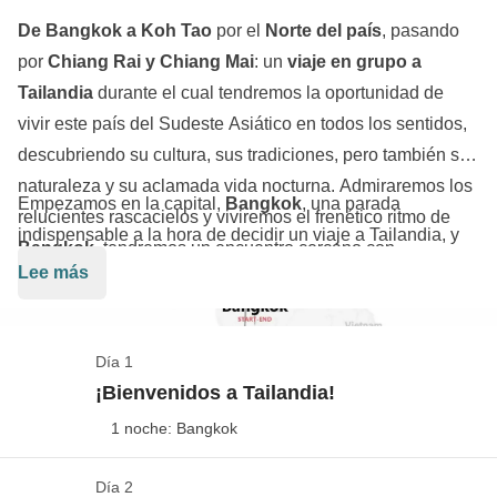
De Bangkok a Koh Tao
por el
Norte del país
, pasando
por
Chiang Rai y Chiang Mai
: un
viaje en grupo a
Tailandia
durante el cual tendremos la oportunidad de
vivir este país del Sudeste Asiático en todos los sentidos,
descubriendo su cultura, sus tradiciones, pero también su
naturaleza y su aclamada vida nocturna. Admiraremos los
Empezamos en la capital,
Bangkok
, una parada
relucientes rascacielos y viviremos el frenético ritmo de
indispensable a la hora de decidir un viaje a Tailandia, y
Bangkok
, tendremos un encuentro cercano con
enseguida nos conquista su bullicio mientras pasamos
Lee más
elefantes
, visitaremos los
mercados nocturnos
,
una tarde en las calles del barrio de Khao San Road. A
exploraremos la gastronomía de
Chiang Mai
y, por último,
continuación nos dirigimos hacia el norte: llegamos a
nos relajaremos en las playas de
Koh Tao
.
Chiang Rai
, donde nos saciamos de templos y estatuas
Día 1
de Buda, y luego continuamos hacia
Chiang Mai
, donde
¡Bienvenidos a Tailandia!
podemos vivir un encuentro cercano con elefantes.
1 noche: Bangkok
Continuamos hacia el sur y hacemos noche en
Sukhothai
, famosa por su parque nacional, declarado
Día 2
Check in en Bangkok