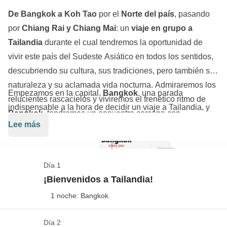
De Bangkok a Koh Tao
por el
Norte del país
, pasando
por
Chiang Rai y Chiang Mai
: un
viaje en grupo a
Tailandia
durante el cual tendremos la oportunidad de
vivir este país del Sudeste Asiático en todos los sentidos,
descubriendo su cultura, sus tradiciones, pero también su
naturaleza y su aclamada vida nocturna. Admiraremos los
Empezamos en la capital,
Bangkok
, una parada
relucientes rascacielos y viviremos el frenético ritmo de
indispensable a la hora de decidir un viaje a Tailandia, y
Bangkok
, tendremos un encuentro cercano con
enseguida nos conquista su bullicio mientras pasamos
Lee más
elefantes
, visitaremos los
mercados nocturnos
,
una tarde en las calles del barrio de Khao San Road. A
exploraremos la gastronomía de
Chiang Mai
y, por último,
continuación nos dirigimos hacia el norte: llegamos a
nos relajaremos en las playas de
Koh Tao
.
Chiang Rai
, donde nos saciamos de templos y estatuas
Día 1
de Buda, y luego continuamos hacia
Chiang Mai
, donde
¡Bienvenidos a Tailandia!
podemos vivir un encuentro cercano con elefantes.
1 noche: Bangkok
Continuamos hacia el sur y hacemos noche en
Sukhothai
, famosa por su parque nacional, declarado
Día 2
Check in en Bangkok