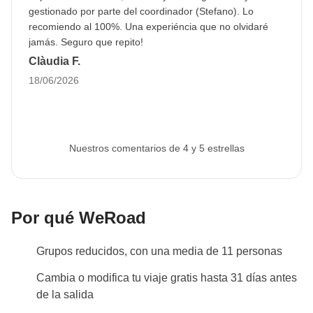
Esto nos permite proceder a la reserva de todos los
gestionado por parte del coordinador (Stefano). Lo
servicios de viaje. Si no se proporciona o el
recomiendo al 100%. Una experiéncia que no olvidaré
jamás. Seguro que repito!
pasaporte no es válido, no podemos asegurar la
Clàudia F.
plaza en el viaje. La imagen se puede cargar en el
18/06/2026
área personal tras hacer la reserva.
Info sobre habitaciones privadas
Ver todos los detalles
Nuestros comentarios de 4 y 5 estrellas
Por qué WeRoad
Grupos reducidos, con una media de 11 personas
Cambia o modifica tu viaje gratis hasta 31 días antes
de la salida