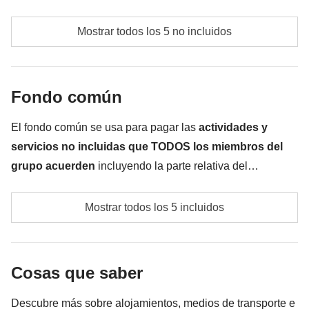
No incluido:
comidas y bebidas a cargo de cada participante
comidas y bebidas donde no esté indicado
Mostrar todos los 5 no incluidos
actividad con elefantes el día 4
todos los extra que quieras comprar y que consigas
Fondo común
meter en la mochila
Todo lo que no se menciona en la sección "Qué está
El fondo común se usa para pagar las
actividades y
incluido"
servicios no incluidas que TODOS los miembros del
grupo acuerden
incluyendo la parte relativa del
coordinador. El importe del fondo común se entregará al
Posibles transportes locales no incluidos en la tarifa
coordinador y rondará los
250€
. En base a las exigencias
Mostrar todos los 5 incluidos
(ej. tuk tuk en Bangkok, traslados)
del lugar, el importe podrá variar y podría ser necesario
incrementarlo, en cualquier caso se devolverá el restante
Tasa gubernamental de entrada, si procede
no utilizado
Cosas que saber
Fondo común del coordinador
Descubre más sobre alojamientos, medios de transporte e