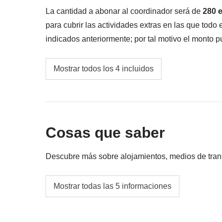
La cantidad a abonar al coordinador será de
280 
para cubrir las actividades extras en las que todo 
indicados anteriormente; por tal motivo el monto 
más, en todo caso se devolverá la diferencia no ut
Fondo común del coordinador
Mostrar todos los 4 incluidos
Transporte local público y/o privado en Esta
Propinas
para todos los proveedores de serv
único. En este país todo el mundo lo espera 
Cosas que saber
la propina es una parte importante de su sal
apropiado recompensar los servicios recibido
Descubre más sobre alojamientos, medios de transpo
locales.
Alojamiento
Las
actividades y extras
que todos los parti
Mostrar todas las 5 informaciones
Hoteles típicos y/o B&B
correspondiente vinculado al coordinador.
Transporte