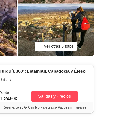
Ver otras 5 fotos
Turquía 360°: Estambul, Capadocia y Éfeso
9 días
Desde
Salidas y Precios
1.249 €
Reserva con 0 €
•
Cambio viaje gratis
•
Pagos sin intereses