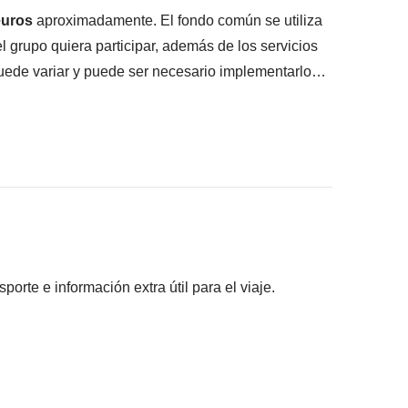
euros
aproximadamente. El fondo común se utiliza
el grupo quiera participar, además de los servicios
puede variar y puede ser necesario implementarlo
ilizada.
mbul
icios locales que ayudarán a que nuestro viaje sea
porque, a diferencia de las costumbres españolas,
ario y como viajeros responsables creemos que es
s adaptándonos a los estándares y la cultura
rte e información extra útil para el viaje.
cipantes hayan acordado realizar y el costo