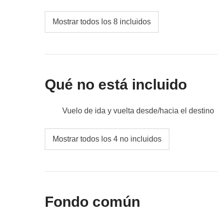
de este viaje entre nosotros.
Mostrar todos los 8 incluidos
Incluido:
pernoctación con desayuno.
Fondo común:
billetes y entradas.
No incluido:
comidas y bebidas.
Qué no está incluido
Vuelo de ida y vuelta desde/hacia el destino
Comidas y bebidas donde no estén indicada
Mostrar todos los 4 no incluidos
Todos los extras que querrás comprar y poder
Todo lo que no se menciona en la sección "Q
Fondo común