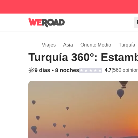
Viajes
Asia
Oriente Medio
Turquía
Turquía 360°: Estam
9 días •
8 noches
4.7
(560 opinio