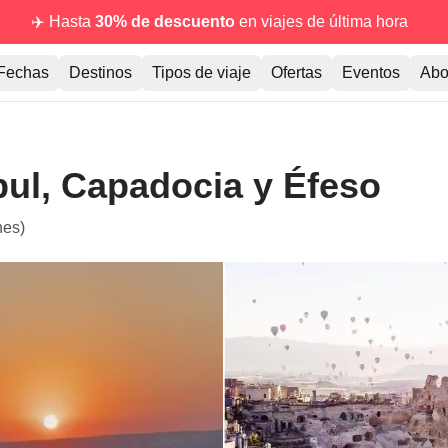
✈️ Hasta
30% de descuento
en viajes de última hora
Fechas
Destinos
Tipos de viaje
Ofertas
Eventos
Abo
bul, Capadocia y Éfeso
nes)