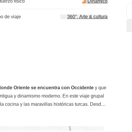
fuerzo físico
Dinámico
po de viaje
360°, Arte & cultura
 donde Oriente se encuentra con Occidente
y que
ntigua y dinamismo moderno. En este viaje grupal
la cocina y las maravillas históricas turcas. Desde
ulliciosos bazares de Estambul, nuestra aventura
tambul, continuando desde el segundo día
o del presente.
tualmente en el
Valle de Göreme
, donde