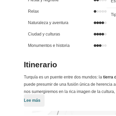
Es
Relax
Ti
Naturaleza y aventura
Ciudad y culturas
Monumentos e historia
Itinerario
Turquía es un puente entre dos mundos: la
tierra
puede presumir de una fusión única de herencia a
nos sumergiremos en la rica imagen de la cultura, 
las chimeneas de hadas de Capadocia hasta los b
Lee más
Comenzaremos nuestra aventura en la animada Es
promete ser una exploración tanto del pasado com
nuestra travesía en dirección a la Capadocia, pun