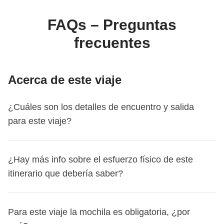
alojamiento y las experiencias in situ. A través de
WeRoad puedes reservar el viaje y gestionarlo en tu
FAQs – Preguntas
área personal, como cualquier otro WeRoad.
frecuentes
Acerca de este viaje
¿Cuáles son los detalles de encuentro y salida
para este viaje?
Este viaje comienza en
Entebbe
. El primer día nos
¿Hay más info sobre el esfuerzo físico de este
encontramos a las
18:30
.
itinerario que debería saber?
Tu coordinador te añadirá al grupo de WhatsApp de tu
viaje unos 15 días antes de la salida.
El ritmo del recorrido debe considerarse rápido.
Así podrás empezar a conocer a tus compañeros de viaje,
Para este viaje la mochila es obligatoria, ¿por