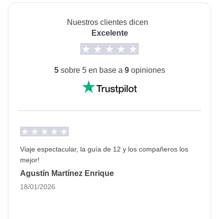
La opción "no-sharing room" no está disponible en
pagadas con el fondo común: son realizadas por
Nuestros clientes dicen
todos los turnos.
proveedores locales ajenos a WeRoad (terceros) y se
Excelente
aplican sus condiciones; WeRoad no interviene en
Info sobre habitaciones privadas
su gestión ni asume responsabilidad alguna
Ver todos los detalles
5
sobre 5 en base a
9
opiniones
Viaje espectacular, la guía de 12 y los compañeros los
mejor!
Agustín Martínez Enrique
18/01/2026