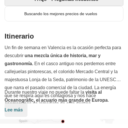
Buscando los mejores precios de vuelos
Itinerario
Un fin de semana en Valencia es la ocasión perfecta para
descubrir
una mezcla única de historia, mar y
gastronomía.
En el casco antiguo nos perdemos entre
callejuelas pintorescas, el colorido Mercado Central y la
majestuosa Lonja de la Seda, patrimonio de la UNESCO
que narra el pasado comercial de la ciudad. La energía
Durante nuestro viaje no puede faltar la
visita al
que se respira aquí es contagiosa y nos hace
Oceanogràfic, el acuario más grande de Europa
.
enamorarnos de inmediato de este destino.
Pasear por los túneles submarinos rodeados de tiburones
Lee más
y delfines es una experiencia increíble, amplificada por la
arquitectura futurista de Calatrava que caracteriza a la