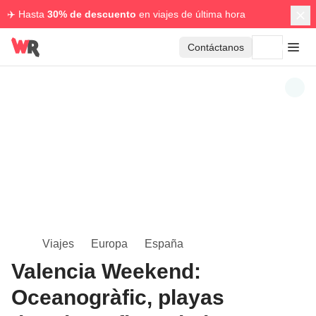
✈️ Hasta
30% de descuento
en viajes de última hora
Contáctanos
Viajes
Europa
España
Valencia Weekend:
Oceanogràfic, playas