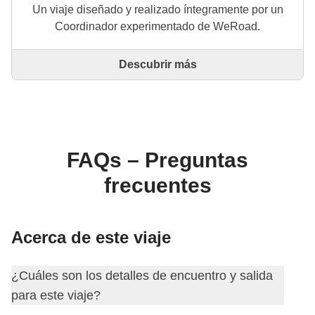
Un viaje diseñado y realizado íntegramente por un
Coordinador experimentado de WeRoad.
Descubrir más
Este es un viaje diseñado y realizado íntegramente
por un Coordinador experimentado de WeRoad. El
Coordinador se encarga de todo el viaje: desde la
definición del itinerario hasta la selección del
alojamiento y las experiencias in situ. A través de
WeRoad puedes reservar el viaje y gestionarlo en tu
FAQs – Preguntas
área personal, como cualquier otro WeRoad.
frecuentes
Acerca de este viaje
¿Cuáles son los detalles de encuentro y salida
para este viaje?