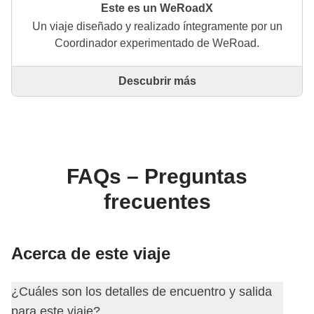
Este es un WeRoadX
Un viaje diseñado y realizado íntegramente por un
Coordinador experimentado de WeRoad.
Descubrir más
Este es un viaje diseñado y realizado íntegramente
por un Coordinador experimentado de WeRoad. El
Coordinador se encarga de todo el viaje: desde la
definición del itinerario hasta la selección del
alojamiento y las experiencias in situ. A través de
WeRoad puedes reservar el viaje y gestionarlo en tu
FAQs – Preguntas
área personal, como cualquier otro WeRoad.
frecuentes
Acerca de este viaje
¿Cuáles son los detalles de encuentro y salida
para este viaje?