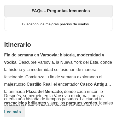
FAQs – Preguntas frecuentes
Buscando los mejores precios de vuelos
Itinerario
Fin de semana en Varsovia: historia, modernidad y
vodka
. Descubre Varsovia, la Nueva York del Este, donde
la historia y la modernidad se fusionan de manera
fascinante. Comienza tu fin de semana explorando el
majestuoso
Castillo Real
, el encantador
Casco Antiguo
y
la animada
Plaza del Mercado
, donde cada rincón te
Después, sumérgete en la Varsovia moderna, con sus
cuenta una historia de tiempos pasados. La ciudad te
rascacielos brillantes
y amplios
parques verdes
, ideales
sorprenderá con su impresionante arquitectura y su
para relajarte y disfrutar de una atmósfera vibrante en el
Lee más
mezcla única de lo antiguo y lo moderno.