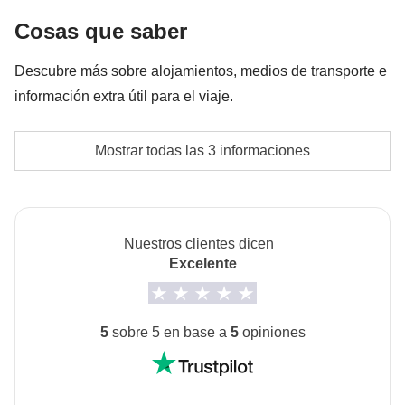
No incluido
: comida y bebidas
Fondo común del coordinador
Cosas que saber
Las actividades y extras que todos los participantes
Descubre más sobre alojamientos, medios de transporte e
han acordado realizar, junto con la parte
información extra útil para el viaje.
correspondiente del coordinador. Actividades
pagadas con el fondo común: son realizadas por
Alojamientos
Mostrar todas las 3 informaciones
proveedores locales ajenos a WeRoad (terceros) y se
Hotel o apartamento local. Habitación doble, triple
aplican sus condiciones; WeRoad no interviene en
y cuádruple según disponibilidad.
su gestión ni asume responsabilidad alguna
La opción "no-sharing room" no está disponible
Nuestros clientes dicen
para este viaje.
Excelente
Transportes
Transporte público.
5
sobre 5 en base a
5
opiniones
Info sobre habitaciones privadas
Ver todos los detalles