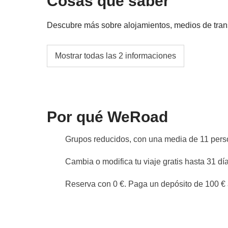
Cosas que saber
correspondiente del coordinador. Actividade
Descubre más sobre alojamientos, medios de transpo
proveedores locales ajenos a WeRoad (terce
interviene en su gestión ni asume responsab
Nos alojaremos en hoteles o apartamentos c
Mostrar todas las 2 informaciones
algunos casos, las habitaciones compartida
habitación privada no está disponible para es
Info sobre habitaciones privadas
Por qué WeRoad
Ver todos los detalles
Grupos reducidos, con una media de 11 per
Cambia o modifica tu viaje gratis hasta 31 día
Reserva con 0 €. Paga un depósito de 100 € a