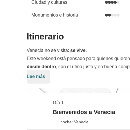
Ciudad y culturas
Monumentos e historia
Itinerario
Venecia no se visita:
se vive
.
Este weekend está pensado para quienes quieren e
desde dentro
, con el ritmo justo y en buena comp
Lee más
Empezamos como lo hacen los locales:
aperitiv
primeras risas del grupo. Es el momento perfecto 
magia. Al día siguiente nos movemos por la lagun
Día 1
únicas donde el arte del vidrio y las casas de col
Tres días intensos, hechos de
momentos compart
Bienvenidos a Venecia
después al corazón de la ciudad para recorrer
Pla
Porque Venecia, cuando se vive así, se queda con
dejándonos llevar por la atmósfera única de cana
1 noche: Venecia
terminar un viaje WeRoad:
spritz al atardecer 