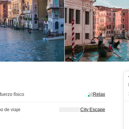
fuerzo físico
Relax
po de viaje
City Escape