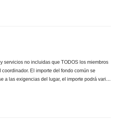
onsigas meter en la mochila
ué está incluido"
s y servicios no incluidas que TODOS los miembros
el coordinador. El importe del fondo común se
e a las exigencias del lugar, el importe podrá variar
caso se devolverá el restante no utilizado.
ecianos
pantes han acordado realizar, junto con la parte