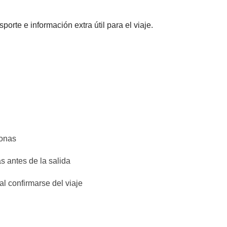
s pagadas con el fondo común: son realizadas por
rte e información extra útil para el viaje.
ros) y se aplican sus condiciones; WeRoad no
ilidad alguna
on habitaciones compartidas y baño privado. En
s pueden contar con cama doble. La opción de
te viaje.
sonas
s antes de la salida
l confirmarse del viaje