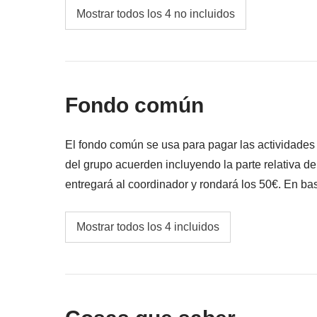
Comidas y bebidas donde no esté indicado
Mostrar todos los 4 no incluidos
Todos los extra que quieras comprar y que c
Todo lo que no se menciona en la sección "Q
Fondo común
El fondo común se usa para pagar las actividade
del grupo acuerden incluyendo la parte relativa d
entregará al coordinador y rondará los 50€. En bas
y podría ser necesario incrementarlo, en cualquier 
Experiencia en góndola por los canales ven
Mostrar todos los 4 incluidos
Walking tour del centro de la ciudad
Fondo común del coordinador
Las actividades y extras que todos los partici