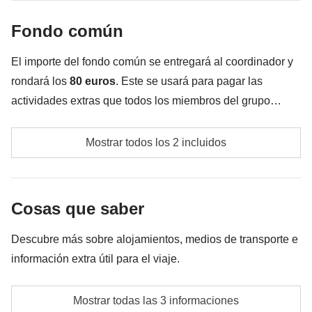
meter en la mochila
Fondo común
Todo lo que no se menciona en la sección "Qué está
incluido"
El importe del fondo común se entregará al coordinador y
rondará los
80
euros
. Este se usará para pagar las
actividades extras que todos los miembros del grupo
acuerden realizar aparte de los servicios incluidos en el
Transporte público local (autobuses, tranvías, etc.)
viaje. Por eso, el importe podrá variar y podría ser
Mostrar todos los 2 incluidos
necesario incrementarlo. En cualquier caso se devolverá
Fondo común del coordinador
la diferencia no utilizada.
Cosas que saber
Descubre más sobre alojamientos, medios de transporte e
información extra útil para el viaje.
Alojamientos
Mostrar todas las 3 informaciones
Hoteles u hostales según disponibilidad. La opción