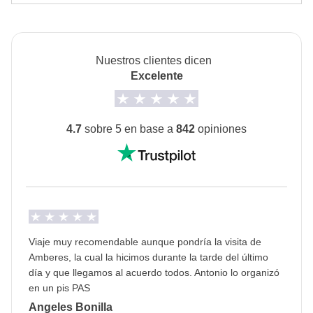
de Habitación Privada no está disponible para todos
los turnos.
Nuestros clientes dicen
Transportes
Excelente
Los trenes desde Bruselas a Gent (día 2) y desde
Bruselas a Brujas (día 3) incluidos en el precio del
viaje.
4.7
sobre 5 en base a
842
opiniones
Es posible que para determinados traslados
utilicemos el transporte público.
Info sobre habitaciones privadas
Ver todos los detalles
Viaje muy recomendable aunque pondría la visita de
Amberes, la cual la hicimos durante la tarde del último
día y que llegamos al acuerdo todos. Antonio lo organizó
en un pis PAS
Angeles Bonilla