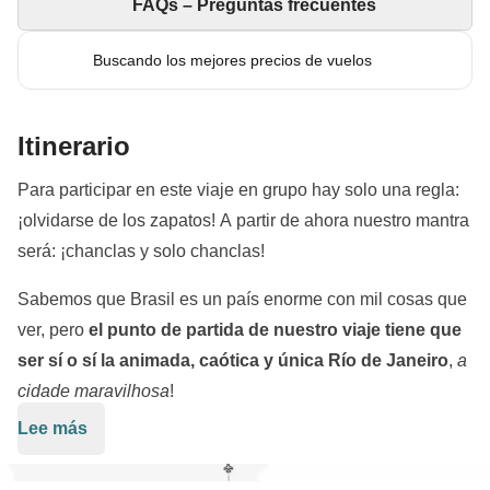
FAQs – Preguntas frecuentes
Buscando los mejores precios de vuelos
Itinerario
Para participar en este viaje en grupo hay solo una regla:
¡olvidarse de los zapatos! A partir de ahora nuestro mantra
será: ¡chanclas y solo chanclas!
Sabemos que Brasil es un país enorme con mil cosas que
ver, pero
el punto de partida de nuestro viaje tiene que
ser sí o sí la animada, caótica y única Río de Janeiro
,
a
cidade maravilhosa
!
Lee más
Río es una ciudad cautivadora que lo tiene todo:
océano, selva, rascacielos, playas kilométricas, barrios