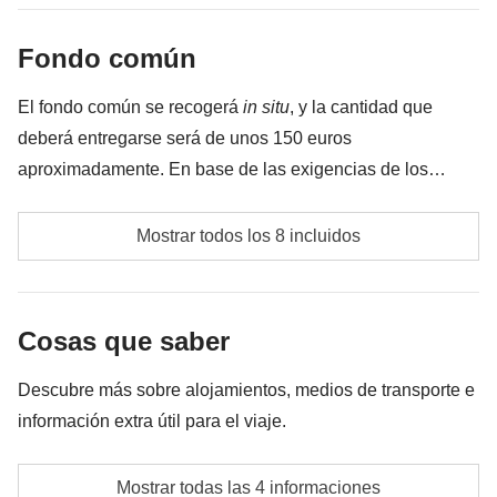
meter en la mochila :)
Fondo común
Todo lo que no se menciona en la sección "Qué está
incluido"
El fondo común se recogerá
in situ
, y la cantidad que
deberá entregarse será de unos 150 euros
aproximadamente. En base de las exigencias de los
participantes, la cantidad puede variar y podría ser
Entradas a lugares de interés y museos
necesario aumentarla posteriormente. En cualquier caso,
Mostrar todos los 8 incluidos
se devolverá la diferencia no utilizada.
Kayak (opcional) en el lago Koman
Paseo en barco de un día entero en Saranda
Cosas que saber
(opcional)
Descubre más sobre alojamientos, medios de transporte e
Rafting en el río Vjosa (opcional)
información extra útil para el viaje.
Gasolina, posibles peajes y aparcamientos
Alojamientos
Mostrar todas las 4 informaciones