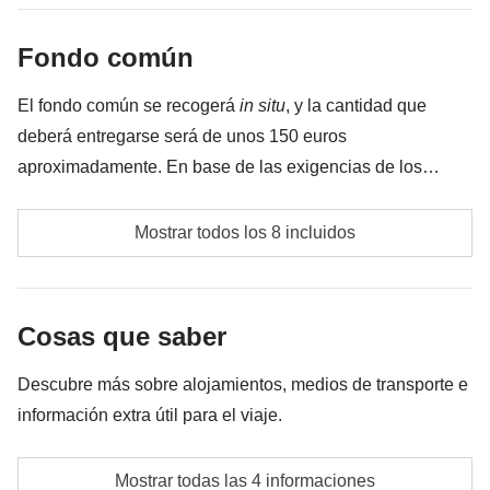
meter en la mochila :)
Fondo común
Todo lo que no se menciona en la sección "Qué está
incluido"
El fondo común se recogerá
in situ
, y la cantidad que
deberá entregarse será de unos 150 euros
aproximadamente. En base de las exigencias de los
participantes, la cantidad puede variar y podría ser
Entradas a lugares de interés y museos
necesario aumentarla posteriormente. En cualquier caso,
Mostrar todos los 8 incluidos
se devolverá la diferencia no utilizada.
Kayak (opcional) en el lago Koman
Paseo en barco de un día entero en Saranda
Cosas que saber
(opcional)
Descubre más sobre alojamientos, medios de transporte e
Rafting en el río Vjosa (opcional)
información extra útil para el viaje.
Gasolina, posibles peajes y aparcamientos
Alojamientos
Mostrar todas las 4 informaciones