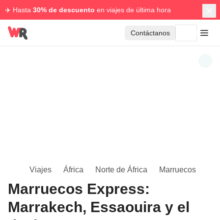
✈️ Hasta
30% de descuento
en viajes de última hora
Contáctanos
Viajes
África
Norte de África
Marruecos
Marruecos Express:
Marrakech, Essaouira y el