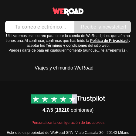
Camisetas ligeras
Costa Atlántica: Clima templado durante todo el año,
Eid al-Fitr: celebra el final del Ramadán.
Pantalones largos y cómodos
con veranos cálidos e inviernos suaves.
Vestidos o faldas largas
Interior y zonas montañosas: Veranos calurosos e
Ropa interior
¡Recibe la newsletter!
inviernos fríos, especialmente en las montañas del
Chaqueta ligera o suéter para las noches
Atlas, donde puede nevar.
Utilizaremos este correo para crear tu cuenta de WeRoad, si es que aún no
tienes una. Al continuar, confirmas que has leído la
Política de Privacidad
y
Calzado:
Desierto del Sahara: Clima muy caluroso y seco
aceptar los
Términos y condiciones
del sitio web.
Puedes darte de baja en cualquier momento (aunque… te arrepentirás).
Sandalias cómodas
durante el día, y fresco por las noches.
Zapatillas de deporte
La mejor época para visitar Marruecos es en primavera
Viajes y el mundo WeRoad
Zapatos cerrados para caminatas
(marzo a mayo) y otoño (septiembre a noviembre), cuando
Accesorios y tecnología:
las temperaturas son más agradables.
Gafas de sol
Destinos
Info útil & Ayuda
Sombrero o gorra
América del Norte
Contacto
Cargador portátil
Latinoamérica
FAQs
4.7/5
(
18210
opiniones)
Adaptador universal, ya que los enchufes son de tipo C y
África
Términos y condiciones
E
Oriente Medio
Condiciones generales
Personalizar la configuración de tus cookies
Artículos de aseo y medicación:
Asia
Política de cancelación
Este sitio es propiedad de WeRoad SPA | Viale Cassala 30 - 20143 Milano