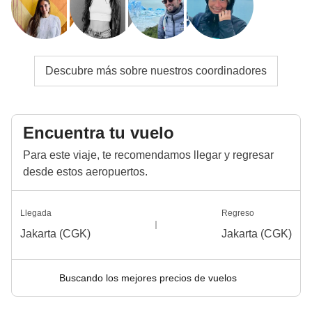
lunch se convertirá en nuestro mejor amigo y durante
el día podremos comer en zonas privadas. Ser
WeRoader también significa respetar tradiciones
Descubre más sobre nuestros coordinadores
locales como esta, ¡será una oportunidad para
conocerlas aún más de cerca!
Info sobre habitaciones privadas
Encuentra tu vuelo
Ver todos los detalles
Para este viaje, te recomendamos llegar y regresar
desde estos aeropuertos.
Llegada
Regreso
Jakarta (CGK)
Jakarta (CGK)
Buscando los mejores precios de vuelos