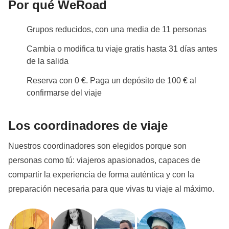
Por qué WeRoad
que somos huéspedes de una población menos
acomodada que nosotros, y que está deseosa de
Grupos reducidos, con una media de 11 personas
acogernos. Por ende, debemos poner de nuestra
Cambia o modifica tu viaje gratis hasta 31 días antes
parte para adaptarnos a la situación.
de la salida
En Bali se cobra una tasa de acceso
, la cual ha de
Reserva con 0 €. Paga un depósito de 100 € al
abonar cada participante del viaje directamente in
confirmarse del viaje
situ.
Posibles cambios
Los coordinadores de viaje
Debido a trabajos en la construcción del metro en
Nuestros coordinadores son elegidos porque son
Bali, el itinerario puede verse alterado.
personas como tú: viajeros apasionados, capaces de
Cultura local
compartir la experiencia de forma auténtica y con la
Del 7 de febrero de 2027 al 8 de marzo de 2027 será
preparación necesaria para que vivas tu viaje al máximo.
el
período de Ramadán
: esto significa que el viaje
puede estar sujeto a cambios en función de los
horarios de apertura de los lugares públicos. El pack