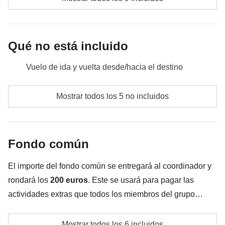
Transporte:
Un total de unas 5 horas de viaje
Qué no está incluido
Vuelo de ida y vuelta desde/hacia el destino
Comidas y bebidas donde no esté indicado
Mostrar todos los 5 no incluidos
Tasa de acceso a Bali
Todos los extras que quieras comprar y que consigas
Fondo común
meter en la mochila
Todo lo que no se menciona en la sección "Qué
El importe del fondo común se entregará al coordinador y
incluye"
rondará los
200
euros
. Este se usará para pagar las
actividades extras que todos los miembros del grupo
acuerden realizar aparte de los servicios incluidos en el
Excursión opcional a Nusa Penida el día 4
viaje. Por eso, el importe podrá variar y podría ser
Mostrar todos los 6 incluidos