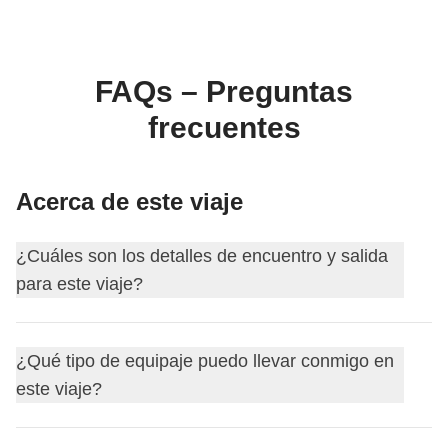
FAQs – Preguntas
frecuentes
Acerca de este viaje
¿Cuáles son los detalles de encuentro y salida
para este viaje?
Este viaje comienza en
Yakarta
. El primer día nos
¿Qué tipo de equipaje puedo llevar conmigo en
encontramos a las
18:00
.
este viaje?
Tu coordinador te añadirá al grupo de WhatsApp de tu
viaje unos 15 días antes de la salida.