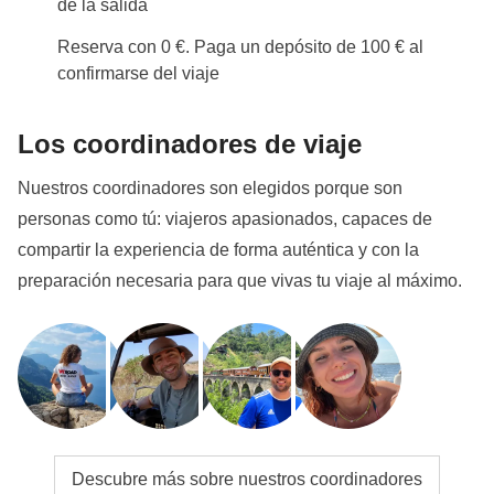
de la salida
horarios de apertura de los lugares públicos. El pack
lunch se convertirá en nuestro mejor amigo y durante
Reserva con 0 €. Paga un depósito de 100 € al
el día podremos comer en zonas privadas. Ser
confirmarse del viaje
WeRoader también significa respetar tradiciones
locales como esta, ¡será una oportunidad para
Los coordinadores de viaje
conocerlas aún más de cerca!
Nuestros coordinadores son elegidos porque son
Info sobre habitaciones privadas
personas como tú: viajeros apasionados, capaces de
Ver todos los detalles
compartir la experiencia de forma auténtica y con la
preparación necesaria para que vivas tu viaje al máximo.
Descubre más sobre nuestros coordinadores