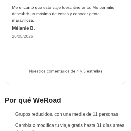
aquellos grupos con salida a partir del 01 de
Me encantó que este viaje fuera itinerante. Me permitió
noviembre, consultar la sección "Info que saber".
descubrir un máximo de cosas y conocer gente
maravillosa.
Estacionalidad
Mélanie B.
La actividad en el
Wadi Mujib
(día 2)
no se puede
20/05/2026
realizar de octubre a marzo
por razones
meteorológicas. Como alternativa, el coordinador
propondrá otras actividades como, por ejemplo, la
visita de Jerash (la antigua ciudad romana), la visita
Nuestros comentarios de 4 y 5 estrellas
de Madaba y su mezquita o un trekking al Monte
Nebo. La actividad alternativa podrá elegirse
previamente en el grupo de WhatsApp.
Por qué WeRoad
Cultura local
Del 7 de febrero de 2027 al 8 de marzo de 2027 será
Grupos reducidos, con una media de 11 personas
el
período de Ramadán
: esto significa que el viaje
puede estar sujeto a cambios en función de los
Cambia o modifica tu viaje gratis hasta 31 días antes