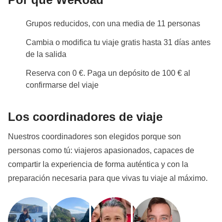
Info sobre habitaciones privadas
especial, aunque entiendo que no siempre puedan ir bien
Ver todos los detalles
para todos. Una pequeña nota, durante una noche en
Grupos reducidos, con una media de 11 personas
tren, el grupo tuvo que separarse porque una de las
habitaciones se compartió con una persona ajena al
Cambia o modifica tu viaje gratis hasta 31 días antes
grupo. Nada que arruinara la experiencia, pero sin duda
de la salida
hubiera sido mejor permanecer todos juntos. Un viaje
precioso, intenso, bien organizado y lleno de momentos
Reserva con 0 €. Paga un depósito de 100 € al
inolvidables.
confirmarse del viaje
Los coordinadores de viaje
Nuestros coordinadores son elegidos porque son
personas como tú: viajeros apasionados, capaces de
compartir la experiencia de forma auténtica y con la
preparación necesaria para que vivas tu viaje al máximo.