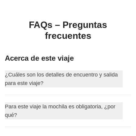
FAQs – Preguntas
frecuentes
Acerca de este viaje
¿Cuáles son los detalles de encuentro y salida
para este viaje?
Este viaje comienza en
Hanoi
. El primer día nos
Para este viaje la mochila es obligatoria, ¿por
encontramos a las
18:00
.
qué?
Tu coordinador te añadirá al grupo de WhatsApp de tu
viaje unos 15 días antes de la salida.
Para este itinerario, es obligatorio viajar con una mochila